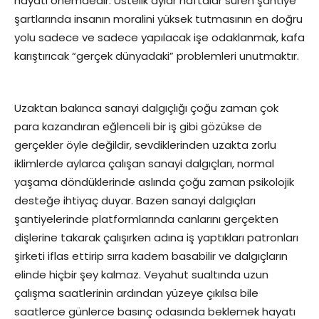
hayati önemdedir. Üstelik aylar haftalar süren şantiye
şartlarında insanın moralini yüksek tutmasının en doğru
yolu sadece ve sadece yapılacak işe odaklanmak, kafa
karıştırıcak “gerçek dünyadaki” problemleri unutmaktır.
Uzaktan bakınca sanayi dalgıçlığı çoğu zaman çok
para kazandıran eğlenceli bir iş gibi gözükse de
gerçekler öyle değildir, sevdiklerinden uzakta zorlu
iklimlerde aylarca çalışan sanayi dalgıçları, normal
yaşama döndüklerinde aslında çoğu zaman psikolojik
desteğe ihtiyaç duyar. Bazen sanayi dalgıçları
şantiyelerinde platformlarında canlarını gerçekten
dişlerine takarak çalışırken adına iş yaptıkları patronları
şirketi iflas ettirip sırra kadem basabilir ve dalgıçların
elinde hiçbir şey kalmaz. Veyahut sualtında uzun
çalışma saatlerinin ardından yüzeye çıkılsa bile
saatlerce günlerce basınç odasında beklemek hayatı