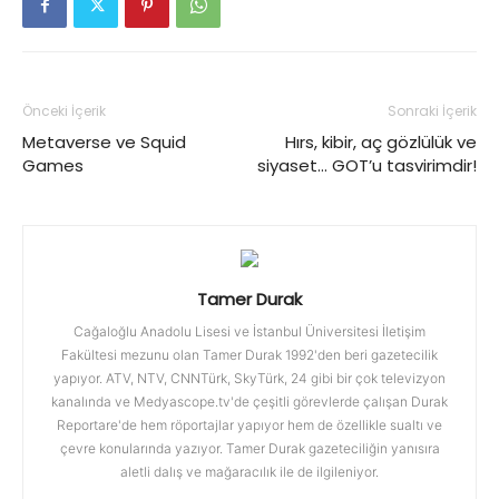
Önceki İçerik
Sonraki İçerik
Metaverse ve Squid
Hırs, kibir, aç gözlülük ve
Games
siyaset… GOT’u tasvirimdir!
Tamer Durak
Cağaloğlu Anadolu Lisesi ve İstanbul Üniversitesi İletişim
Fakültesi mezunu olan Tamer Durak 1992'den beri gazetecilik
yapıyor. ATV, NTV, CNNTürk, SkyTürk, 24 gibi bir çok televizyon
kanalında ve Medyascope.tv'de çeşitli görevlerde çalışan Durak
Reportare'de hem röportajlar yapıyor hem de özellikle sualtı ve
çevre konularında yazıyor. Tamer Durak gazeteciliğin yanısıra
aletli dalış ve mağaracılık ile de ilgileniyor.