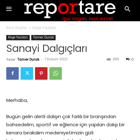
Ana Sayfa
Köşe Yazıları
Köşe Yazıları
Tamer Durak
Sanayi Dalgıçları
7 Kasım 2021
389
Yazar
Tamer Durak
-
0
Merhaba,
Bugün gelin aletli dalışın çok farklı bir branşından
bahsedelim, sportif ve eğlence için yapılan dalışı bir
kenara bırakalım medeniyetimizin gizli