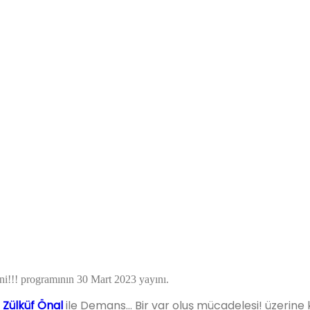
i!!! programının 30 Mart 2023 yayını.
. Zülküf Önal
ile Demans… Bir var oluş mücadelesi! üzerine 