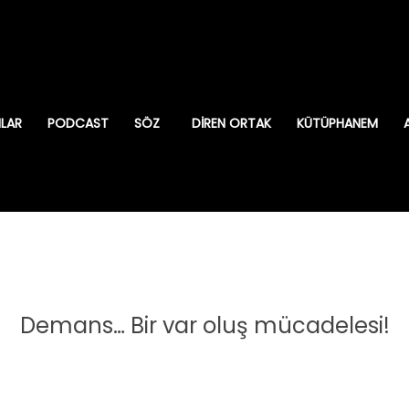
ILAR
PODCAST
SÖZ
DIREN ORTAK
KÜTÜPHANEM
!
Demans… Bir var oluş mücadelesi!