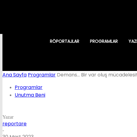
RÖPORTAJLAR
PROGRAMLAR
YAZ
Ana Sayfa
Programlar
Demans… Bir var oluş mücadelesi
Programlar
Unutma Beni
Yazar
reportare
-
30 Mart 2023