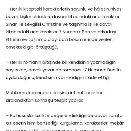
– Her iki kitaptaki karakterlerin sorunlu ve hâletiruhiyesi
bozuk kişiler oldukları, davacı kitabındaki ana karakter
Sinan ile sevgilisi Christine ve taşınma işi ile davalı
kitabındaki ana karakter 7 Numara: Ben ve arkadaşı
Ethel’in ev taşınma olayı bazı bölümlerinde verilen
örnekteki gibi örtüştüğü,
– Her iki romanın bitişinde bir kendisinin yazmadığını
söylerken, davalı yazar da romanını “7 Numara: Ben”in
uydurduğunu, kendisinin yazmadığını ifade ettiği…
Mahkeme kararında bilirkişinin intihal tespitleri
sıralandıktan sonra şu tespit yapıldı:
– Bu hususlar birlikte değerlendirildiğinde davalı tarafa
ait eserin isim benzerliği, kurgulama, karakterler, mekân
ve zaman birliği, olay örgüsüne ve sonucuna