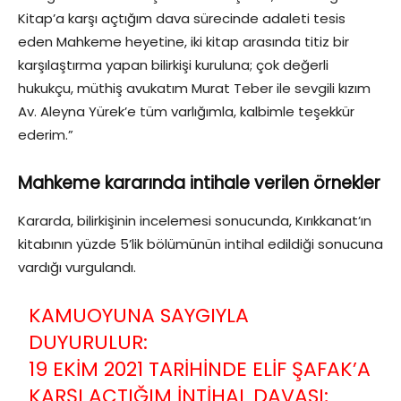
Kitap’a karşı açtığım dava sürecinde adaleti tesis
eden Mahkeme heyetine, iki kitap arasında titiz bir
karşılaştırma yapan bilirkişi kuruluna; çok değerli
hukukçu, müthiş avukatım Murat Teber ile sevgili kızım
Av. Aleyna Yürek’e tüm varlığımla, kalbimle teşekkür
ederim.”
Mahkeme kararında intihale verilen örnekler
Kararda, bilirkişinin incelemesi sonucunda, Kırıkkanat’ın
kitabının yüzde 5’lik bölümünün intihal edildiği sonucuna
vardığı vurgulandı.
KAMUOYUNA SAYGIYLA
DUYURULUR:
19 EKIM 2021 TARIHINDE ELIF ŞAFAK’A
KARŞI AÇTIĞIM INTIHAL DAVASI;