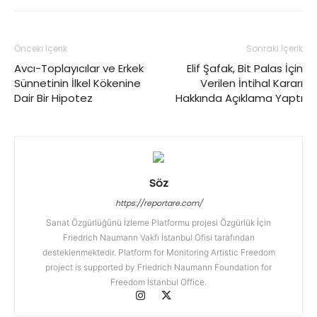
Önceki İçerik
Sonraki İçerik
Avcı-Toplayıcılar ve Erkek
Elif Şafak, Bit Palas İçin
Sünnetinin İlkel Kökenine
Verilen İntihal Kararı
Dair Bir Hipotez
Hakkında Açıklama Yaptı
Söz
https://reportare.com/
Sanat Özgürlüğünü İzleme Platformu projesi Özgürlük İçin
Friedrich Naumann Vakfı İstanbul Ofisi tarafından
desteklenmektedir. Platform for Monitoring Artistic Freedom
project is supported by Friedrich Naumann Foundation for
Freedom İstanbul Office.