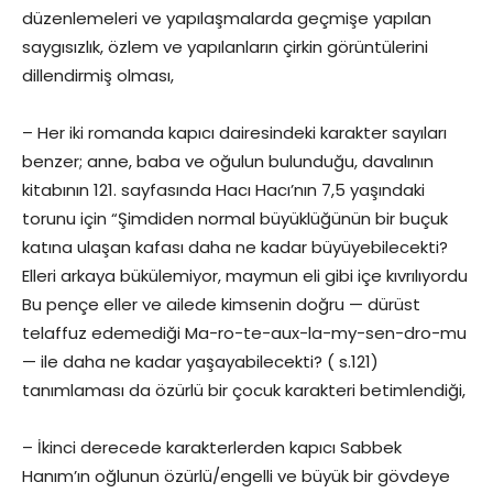
düzenlemeleri ve yapılaşmalarda geçmişe yapılan
saygısızlık, özlem ve yapılanların çirkin görüntülerini
dillendirmiş olması,
– Her iki romanda kapıcı dairesindeki karakter sayıları
benzer; anne, baba ve oğulun bulunduğu, davalının
kitabının 121. sayfasında Hacı Hacı’nın 7,5 yaşındaki
torunu için “Şimdiden normal büyüklüğünün bir buçuk
katına ulaşan kafası daha ne kadar büyüyebilecekti?
Elleri arkaya bükülemiyor, maymun eli gibi içe kıvrılıyordu
Bu pençe eller ve ailede kimsenin doğru — dürüst
telaffuz edemediği Ma-ro-te-aux-la-my-sen-dro-mu
— ile daha ne kadar yaşayabilecekti? ( s.121)
tanımlaması da özürlü bir çocuk karakteri betimlendiği,
– İkinci derecede karakterlerden kapıcı Sabbek
Hanım’ın oğlunun özürlü/engelli ve büyük bir gövdeye