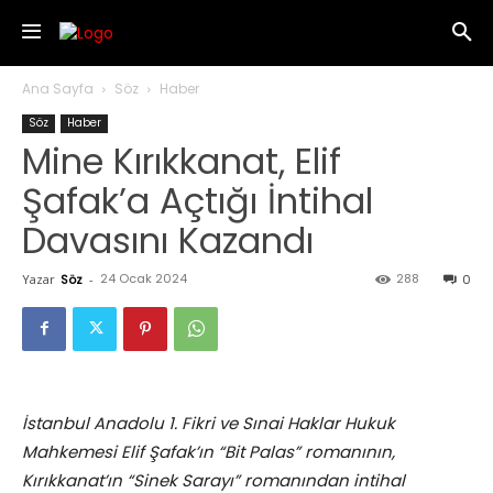
Ana Sayfa
Söz
Haber
Söz
Haber
Mine Kırıkkanat, Elif
Şafak’a Açtığı İntihal
Davasını Kazandı
24 Ocak 2024
288
Yazar
Söz
-
0
İstanbul Anadolu 1. Fikri ve Sınai Haklar Hukuk
Mahkemesi Elif Şafak’ın “Bit Palas” romanının,
Kırıkkanat’ın “Sinek Sarayı” romanından intihal