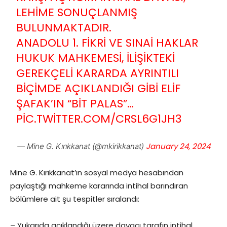
LEHIME SONUÇLANMIŞ
BULUNMAKTADIR.
ANADOLU 1. FIKRI VE SINAI HAKLAR
HUKUK MAHKEMESI, ILIŞIKTEKI
GEREKÇELI KARARDA AYRINTILI
BIÇIMDE AÇIKLANDIĞI GIBI ELIF
ŞAFAK’IN “BIT PALAS”…
PIC.TWITTER.COM/CRSL6G1JH3
January 24, 2024
— Mine G. Kırıkkanat (@mkirikkanat)
Mine G. Kırıkkanat’ın sosyal medya hesabından
paylaştığı mahkeme kararında intihal barındıran
bölümlere ait şu tespitler sıralandı:
– Yukarıda açıklandığı üzere davacı tarafın intihal