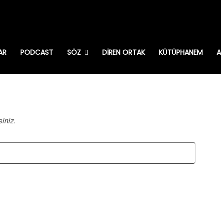
AR
PODCAST
SÖZ
DIREN ORTAK
KÜTÜPHANEM
A
iniz.