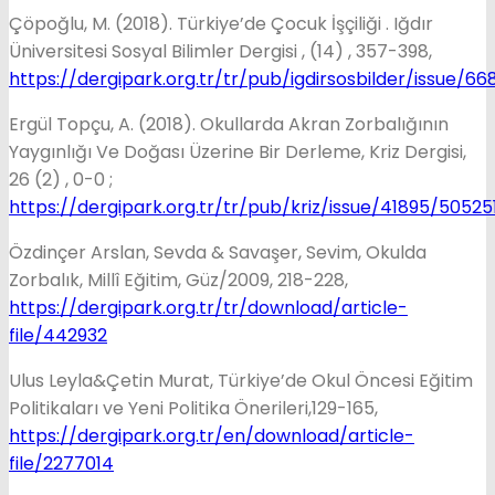
Çöpoğlu, M. (2018). Türkiye’de Çocuk İşçiliği . Iğdır
Üniversitesi Sosyal Bilimler Dergisi , (14) , 357-398,
https://dergipark.org.tr/tr/pub/igdirsosbilder/issue/66
Ergül Topçu, A. (2018). Okullarda Akran Zorbalığının
Yaygınlığı Ve Doğası Üzerine Bir Derleme, Kriz Dergisi,
26 (2) , 0-0 ;
https://dergipark.org.tr/tr/pub/kriz/issue/41895/50525
Özdinçer Arslan, Sevda & Savaşer, Sevim, Okulda
Zorbalık, Millî Eğitim, Güz/2009, 218-228,
https://dergipark.org.tr/tr/download/article-
file/442932
Ulus Leyla&Çetin Murat, Türkiye’de Okul Öncesi Eğitim
Politikaları ve Yeni Politika Önerileri,129-165,
https://dergipark.org.tr/en/download/article-
file/2277014