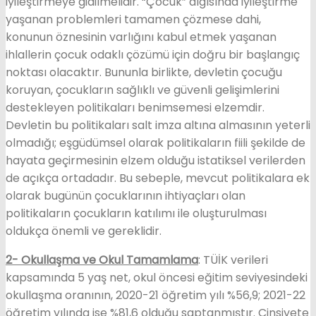
iyileştirmeye gidilmelidir. “Çocuk” algısında iyileştirme
yaşanan problemleri tamamen çözmese dahi,
konunun öznesinin varlığını kabul etmek yaşanan
ihlallerin çocuk odaklı çözümü için doğru bir başlangıç
noktası olacaktır. Bununla birlikte, devletin çocuğu
koruyan, çocukların sağlıklı ve güvenli gelişimlerini
destekleyen politikaları benimsemesi elzemdir.
Devletin bu politikaları salt imza altına almasının yeterli
olmadığı; eşgüdümsel olarak politikaların fiili şekilde de
hayata geçirmesinin elzem olduğu istatiksel verilerden
de açıkça ortadadır. Bu sebeple, mevcut politikalara ek
olarak bugünün çocuklarının ihtiyaçları olan
politikaların çocukların katılımı ile oluşturulması
oldukça önemli ve gereklidir.
2- Okullaşma ve Okul Tamamlama
: TÜİK verileri
kapsamında 5 yaş net, okul öncesi eğitim seviyesindeki
okullaşma oranının, 2020-21 öğretim yılı %56,9; 2021-22
öğretim yılında ise %81,6 olduğu saptanmıştır. Cinsiyete