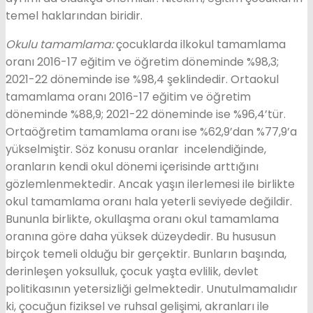
temel haklarından biridir.
Okulu tamamlama:
çocuklarda ilkokul tamamlama
oranı 2016-17 eğitim ve öğretim döneminde %98,3;
2021-22 döneminde ise %98,4 şeklindedir. Ortaokul
tamamlama oranı 2016-17 eğitim ve öğretim
döneminde %88,9; 2021-22 döneminde ise %96,4’tür.
Ortaöğretim tamamlama oranı ise %62,9’dan %77,9’a
yükselmiştir. Söz konusu oranlar incelendiğinde,
oranların kendi okul dönemi içerisinde arttığını
gözlemlenmektedir. Ancak yaşın ilerlemesi ile birlikte
okul tamamlama oranı hala yeterli seviyede değildir.
Bununla birlikte, okullaşma oranı okul tamamlama
oranına göre daha yüksek düzeydedir. Bu hususun
birçok temeli olduğu bir gerçektir. Bunların başında,
derinleşen yoksulluk, çocuk yaşta evlilik, devlet
politikasının yetersizliği gelmektedir. Unutulmamalıdır
ki, çocuğun fiziksel ve ruhsal gelişimi, akranları ile