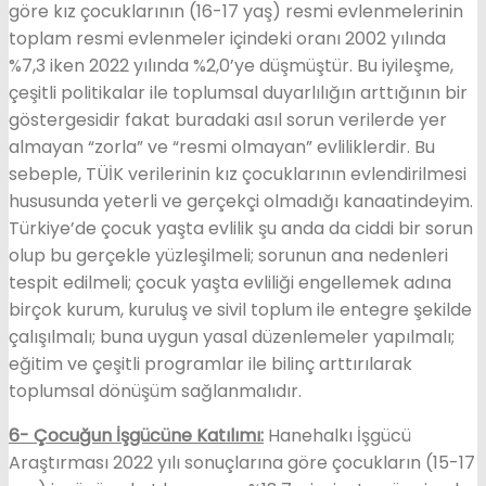
göre kız çocuklarının (16-17 yaş) resmi evlenmelerinin
toplam resmi evlenmeler içindeki oranı 2002 yılında
%7,3 iken 2022 yılında %2,0’ye düşmüştür. Bu iyileşme,
çeşitli politikalar ile toplumsal duyarlılığın arttığının bir
göstergesidir fakat buradaki asıl sorun verilerde yer
almayan “zorla” ve “resmi olmayan” evliliklerdir. Bu
sebeple, TÜİK verilerinin kız çocuklarının evlendirilmesi
hususunda yeterli ve gerçekçi olmadığı kanaatindeyim.
Türkiye’de çocuk yaşta evlilik şu anda da ciddi bir sorun
olup bu gerçekle yüzleşilmeli; sorunun ana nedenleri
tespit edilmeli; çocuk yaşta evliliği engellemek adına
birçok kurum, kuruluş ve sivil toplum ile entegre şekilde
çalışılmalı; buna uygun yasal düzenlemeler yapılmalı;
eğitim ve çeşitli programlar ile bilinç arttırılarak
toplumsal dönüşüm sağlanmalıdır.
6- Çocuğun İşgücüne Katılımı:
Hanehalkı İşgücü
Araştırması 2022 yılı sonuçlarına göre çocukların (15-17