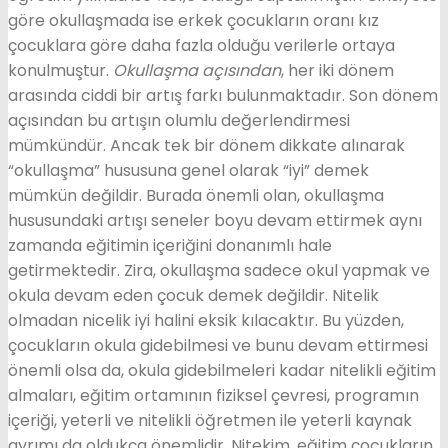
göre okullaşmada ise erkek çocukların oranı kız
çocuklara göre daha fazla olduğu verilerle ortaya
konulmuştur.
Okullaşma açısından
, her iki dönem
arasında ciddi bir artış farkı bulunmaktadır. Son dönem
açısından bu artışın olumlu değerlendirmesi
mümkündür. Ancak tek bir dönem dikkate alınarak
“okullaşma” hususuna genel olarak “iyi” demek
mümkün değildir. Burada önemli olan, okullaşma
hususundaki artışı seneler boyu devam ettirmek aynı
zamanda eğitimin içeriğini donanımlı hale
getirmektedir. Zira, okullaşma sadece okul yapmak ve
okula devam eden çocuk demek değildir. Nitelik
olmadan nicelik iyi halini eksik kılacaktır. Bu yüzden,
çocukların okula gidebilmesi ve bunu devam ettirmesi
önemli olsa da, okula gidebilmeleri kadar nitelikli eğitim
almaları, eğitim ortamının fiziksel çevresi, programın
içeriği, yeterli ve nitelikli öğretmen ile yeterli kaynak
ayrımı da oldukça önemlidir. Nitekim, eğitim çocukların