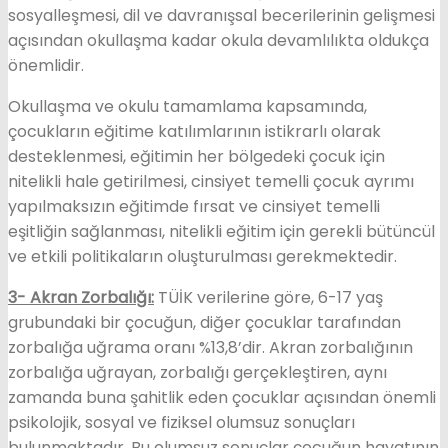
sosyalleşmesi, dil ve davranışsal becerilerinin gelişmesi
açısından okullaşma kadar okula devamlılıkta oldukça
önemlidir.
Okullaşma ve okulu tamamlama kapsamında,
çocukların eğitime katılımlarının istikrarlı olarak
desteklenmesi, eğitimin her bölgedeki çocuk için
nitelikli hale getirilmesi, cinsiyet temelli çocuk ayrımı
yapılmaksızın eğitimde fırsat ve cinsiyet temelli
eşitliğin sağlanması, nitelikli eğitim için gerekli bütüncül
ve etkili politikaların oluşturulması gerekmektedir.
3- Akran Zorbalığı:
TÜİK verilerine göre, 6-17 yaş
grubundaki bir çocuğun, diğer çocuklar tarafından
zorbalığa uğrama oranı %13,8’dir. Akran zorbalığının
zorbalığa uğrayan, zorbalığı gerçekleştiren, aynı
zamanda buna şahitlik eden çocuklar açısından önemli
psikolojik, sosyal ve fiziksel olumsuz sonuçları
bulunmaktadır. Bu olumsuz sonuçlar çocuğun hayatının