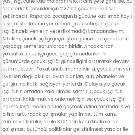
yaş) işgücüne katılma oranı %18,7; cinsiyete göre ise, bu
oran erkek çocuklar için %27 kız çocuklar için %10
şeklindedir. Raporda, çocuğun iş gücüne katılımda kayıt
dışı çalıştırılmanın yer almadığı bu sebeple çocuk
işçiliğindeki verilerin yeterli olmadığı kanaatindeyim.
Nitekim, çocuk işçiliği geçmişten günümüze çocukların
yaşadığı temel sorunlardan biridir. Ancak artan
yoksulluk, ucuz işçi gücü, göç gibi nedenler ile
günümüzde çocuk işçiliği güncelliğini arttırarak devam
ettirmektedir. Fakat unutulmamalıdır ki, çocukların yeri
işyerleri değil okullar, oyun alanları, kütüphaneler ve
gelişimine katkı sağlayan yerlerdir. Dolayısıyla çocuk
işçiliğinin ortadan kaldırılması şarttır. Çocuk işçiliğini
ortadan kaldırmak ve önlemek için ise; çocuk işçiliğini
normalleştirmenin önüne geçmek adına farkındalık ve
bilinci arttıracak çalışmalar yapılması, tüm kamu
kurum ve kuruluşları ile STK’ların koordineli olarak
çalışması; bütüncül politikalar geliştirilmesi; yasalar ile