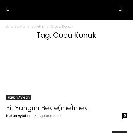
Ana Sayfa
Etiketler
Goca Konak
Tag: Goca Konak
Hakan Aytekin
Bir Yangını Bekle(me)mek!
Hakan Aytekin
-
31 Ağustos 2023
0