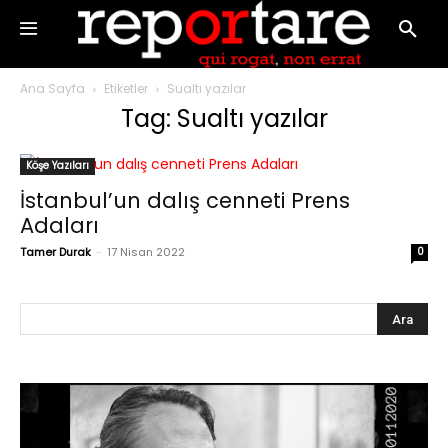
Ana Sayfa
Etiketler
Sualtı yazılar
Tag: Sualtı yazılar
Köşe Yazıları
İstanbul’un dalış cenneti Prens
Adaları
Tamer Durak
-
17 Nisan 2022
0