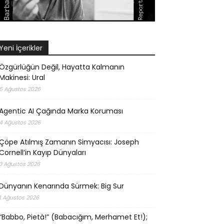
Yeni İçerikler
Özgürlüğün Değil, Hayatta Kalmanın
Makinesi: Ural
5 Ağustos 2026
Agentic AI Çağında Marka Koruması
4 Ağustos 2026
Çöpe Atılmış Zamanın Simyacısı: Joseph
Cornell’in Kayıp Dünyaları
3 Ağustos 2026
Dünyanın Kenarında Sürmek: Big Sur
1 Ağustos 2026
“Babbo, Pietà!” (Babacığım, Merhamet Et!);