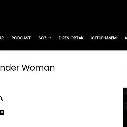
AR
PODCAST
SÖZ
DIREN ORTAK
KÜTÜPHANEM
A
onder Woman
,
0