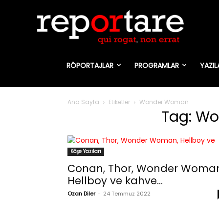
RÖPORTAJLAR
PROGRAMLAR
YAZIL
Ana Sayfa
Etiketler
Wonder Woman
Tag: W
Köşe Yazıları
Conan, Thor, Wonder Woman
Hellboy ve kahve…
Ozan Diler
-
24 Temmuz 2022