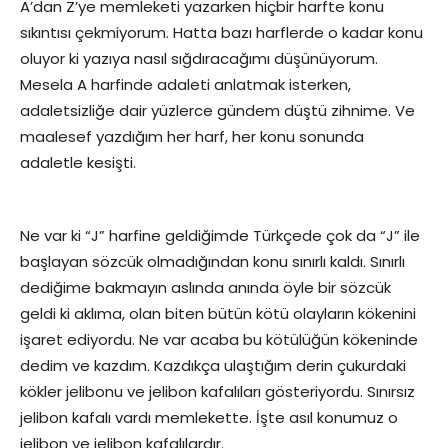
A’dan Z’ye memleketi yazarken hiçbir harfte konu
sıkıntısı çekmiyorum. Hatta bazı harflerde o kadar konu
oluyor ki yazıya nasıl sığdıracağımı düşünüyorum.
Mesela A harfinde adaleti anlatmak isterken,
adaletsizliğe dair yüzlerce gündem düştü zihnime. Ve
maalesef yazdığım her harf, her konu sonunda
adaletle kesişti.
Ne var ki “J” harfine geldiğimde Türkçede çok da “J” ile
başlayan sözcük olmadığından konu sınırlı kaldı. Sınırlı
dediğime bakmayın aslında anında öyle bir sözcük
geldi ki aklıma, olan biten bütün kötü olayların kökenini
işaret ediyordu. Ne var acaba bu kötülüğün kökeninde
dedim ve kazdım. Kazdıkça ulaştığım derin çukurdaki
kökler jelibonu ve jelibon kafalıları gösteriyordu. Sınırsız
jelibon kafalı vardı memlekette. İşte asıl konumuz o
jelibon ve jelibon kafalılardır.