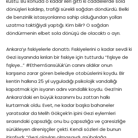
kustu. Bu konuda o kadar ileri gitti ki caddelerde sola
dönüşleri kaldırıp, trafiği sürekli sağdan döndürdü. Belki
de benzinlik istasyonlarına sahip olduğundan yolları
uzatma taktiğiydi yaptığı. Kim bilir? O sağdan
döndürmenin elbet sola dönüşü de olacaktı o ayrı.
Ankara’yı fıskiyelerle donattı. Fıskiyelerini o kadar sevdi ki
Gezi isyanında kırılan bir fıskiye için tutturdu “fışkıye de
fışkıye…” #EthemSarısülük’ün canını aldılar onun
karşısına zarar gören belediye otobüslerini koydu. Bir
kentin halkına 25 yıl uyguladığı psikolojik vandallığı
kapatmak için isyanın adını vandallık koydu. Gezi’nin
Ankara’daki en büyük kazanımı bu zattan halkı
kurtarmak oldu. Evet, ne kadar başka bahaneler
yaratsalar da Melih Gökçek’in ipini Gezi eylemleri
sırasındaki çapsızlığı; onu bu çapsızlığa ve çaresizliğe
sürükleyen direnişçiler çekti. Kendi sözleri de bunun
itirafıydı; “Gezi olayları olmasaydı, mübalağa