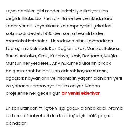
Oysa dedikleri gibi madenlerimiz işletilmiyor filan
değildi. Bilakis biz işletirdik. Bu ve benzeri iktidarlara
kadar yer altı kaynaklarımıza emperyalist şirketleri
sokmazdı devlet. 1980’den sonra tekmili birden
memleketimizdeler… Neredeyse altını kazmadıkları
toprağımız kalmadı. Kaz Dağları, Uşak, Manisa, Balıkesir,
Bursa, Antalya, Ordu, Kütahya, İzmir, Bergama, Muğla,
Munzur, her yerdeler… AKP hükümeti ülkenin birçok
bölgesini rant bölgesi ilan ederek kaynak sularını,
ağaçları; hayvanların ve insanların yaşam alanlarını yerli
ve yabancı sermayeye teslim ediyor. Maden
projelerine her geçen gün
bir yenisi ekleniyor.
En son Erzincan #İliç’te 9 işçi göçük altında kaldı. Arama
kurtarma faaliyetleri durdurulduğu için hâlâ göçük
altındalar.