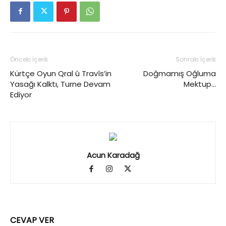
Önceki İçerik
Sonraki İçerik
Kürtçe Oyun Qral û Travîs’in
Doğmamış Oğluma
Yasağı Kalktı, Turne Devam
Mektup…
Ediyor
Acun Karadağ
CEVAP VER