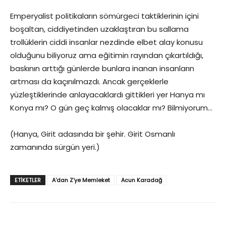
Emperyalist politikaların sömürgeci taktiklerinin içini
boşaltan, ciddiyetinden uzaklaştıran bu sallama
trollüklerin ciddi insanlar nezdinde elbet alay konusu
olduğunu biliyoruz ama eğitimin rayından çıkartıldığı,
baskının arttığı günlerde bunlara inanan insanların
artması da kaçınılmazdı. Ancak gerçeklerle
yüzleştiklerinde anlayacaklardı gittikleri yer Hanya mı
Konya mı? O gün geç kalmış olacaklar mı? Bilmiyorum…
(Hanya, Girit adasında bir şehir. Girit Osmanlı
zamanında sürgün yeri.)
ETIKETLER
A'dan Z'ye Memleket
Acun Karadağ