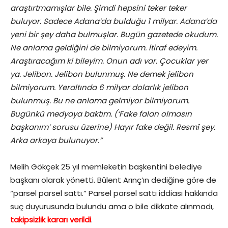
araştırtmamışlar bile. Şimdi hepsini teker teker
buluyor. Sadece Adana’da bulduğu 1 milyar. Adana’da
yeni bir şey daha bulmuşlar. Bugün gazetede okudum.
Ne anlama geldiğini de bilmiyorum. İtiraf edeyim.
Araştıracağım ki bileyim. Onun adı var. Çocuklar yer
ya. Jelibon. Jelibon bulunmuş. Ne demek jelibon
bilmiyorum. Yeraltında 6 milyar dolarlık jelibon
bulunmuş. Bu ne anlama gelmiyor bilmiyorum.
Bugünkü medyaya baktım. (‘Fake falan olmasın
başkanım’ sorusu üzerine) Hayır fake değil. Resmî şey.
Arka arkaya bulunuyor.”
Melih Gökçek 25 yıl memleketin başkentini belediye
başkanı olarak yönetti. Bülent Arınç’ın dediğine göre de
“parsel parsel sattı.” Parsel parsel sattı iddiası hakkında
suç duyurusunda bulundu ama o bile dikkate alınmadı,
takipsizlik kararı verildi
.