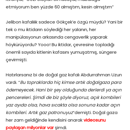
etmiyorum ben yüzde 60 almıştım, kesin almıştım”
Jelibon kafalılık sadece Gökçek’e özgü müydü? Yani bir
tek o mu iktidarın söylediği her yalanın, her
manipülasyonun arkasında cengaverlik yaparak
höykürüyordu? Yooo! Bu iktidar, çevresine topladığı
önemli sayıda kitlenin kafasını yumuşatmış, süngere
çevirmişti.
Hatırlarsanız bi de doğal gaz kafalı Abdurrahman Uzun
vardı. “
Bu topraklarda hiç kimse artık doğalgaza para
ödemeyecek. Hani bir şey olduğunda derlerdi ya açın
pencereleri. Şimdi de biz şöyle diyoruz, açık kombileri
yaz ayıda olsa, hava sıcakta olsa sonuna kadar açın
kombileri. Artık gaz patronuyuz
“demişti. Doğal gaza
her zam geldiğinde kendisini anarak
videosunu
paylaşan milyonlar var
şimdi.