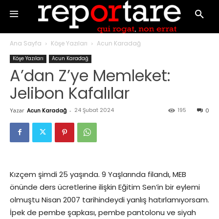
Ana Sayfa
Köşe Yazıları
Acun Karadağ
Köşe Yazıları
Acun Karadağ
A’dan Z’ye Memleket:
Jelibon Kafalılar
24 Şubat 2024
195
Yazar
Acun Karadağ
-
0
Kızçem şimdi 25 yaşında. 9 Yaşlarında filandı, MEB
önünde ders ücretlerine ilişkin Eğitim Sen’in bir eylemi
olmuştu Nisan 2007 tarihindeydi yanlış hatırlamıyorsam.
İpek de pembe şapkası, pembe pantolonu ve siyah