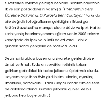
süveteriyle eyleme gelmişti benimle. Sanırım hayatının
ilk ve son politik dövizini yazmıştı : )
“Annemin Ders
Ücretine Dokunma, O Parayla Beni Okutuyor.”
Farkında
bile değildik fotoğraflarının çekildiğinin. Ertesi gün
BirGün Gazetesi’ne manşet oldu o döviz ve İpek. Hatta
tarihi yanlış hatırlamıyorsam, Eğitim Sen’in 2008 takvim
kapağında da İpek ve o ünlü dövizi vardı. Tabii o
günden sonra gençlerin de maskotu oldu.
Devrimci iki ablası bazen onu ziyarete gelirlerdi bize
Umut ve Emel… Evde en sevdikleri etkinlik kızların
gelirken getirdikleri bir torba jelibonu lüpletmek olurdu.
Hayatımıza jelibon öyle girdi bizim. Yılanlısı, ayıcıklısı,
limonlusu, portakallısı… Tabii Kungfu Panda filmleri serisi
de ablalarla izlendi. Güzeldi jelibonlu günler. Ve biz
jelibonu hep böyle bildik : )