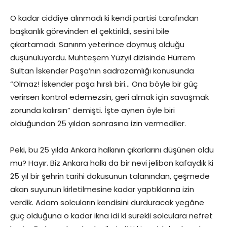
O kadar ciddiye alınmadı ki kendi partisi tarafından
başkanlık görevinden el çektirildi, sesini bile
çıkartamadı. Sanırım yeterince doymuş olduğu
düşünülüyordu. Muhteşem Yüzyıl dizisinde Hürrem
Sultan İskender Paşa’nın sadrazamlığı konusunda
“Olmaz! İskender paşa hırslı biri… Ona böyle bir güç
verirsen kontrol edemezsin, geri almak için savaşmak
zorunda kalırsın” demişti. İşte aynen öyle biri
olduğundan 25 yıldan sonrasına izin vermediler.
Peki, bu 25 yılda Ankara halkının çıkarlarını düşünen oldu
mu? Hayır. Biz Ankara halkı da bir nevi jelibon kafaydık ki
25 yıl bir şehrin tarihi dokusunun talanından, çeşmede
akan suyunun kirletilmesine kadar yaptıklarına izin
verdik. Adam solcuların kendisini durduracak yegâne
güç olduğuna o kadar ikna idi ki sürekli solculara nefret