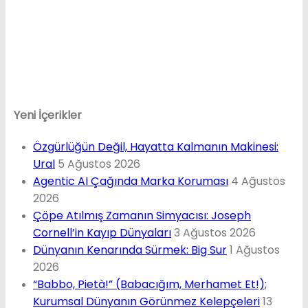
Yeni İçerikler
Özgürlüğün Değil, Hayatta Kalmanın Makinesi:
Ural
5 Ağustos 2026
Agentic AI Çağında Marka Koruması
4 Ağustos
2026
Çöpe Atılmış Zamanın Simyacısı: Joseph
Cornell’in Kayıp Dünyaları
3 Ağustos 2026
Dünyanın Kenarında Sürmek: Big Sur
1 Ağustos
2026
“Babbo, Pietà!” (Babacığım, Merhamet Et!);
Kurumsal Dünyanın Görünmez Kelepçeleri
13