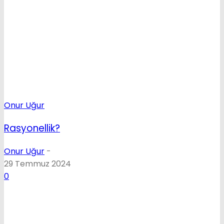
Onur Uğur
Rasyonellik?
Onur Uğur
-
29 Temmuz 2024
0