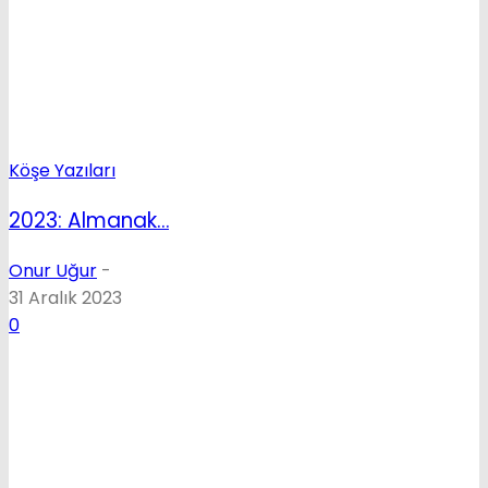
Köşe Yazıları
2023: Almanak…
Onur Uğur
-
31 Aralık 2023
0