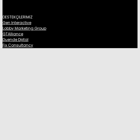
DESTEKÇİLERİMİZ
Gen Interactive
Lobby Marketing Group
GTAlliance
Duende Dijital
Fix Consultancy