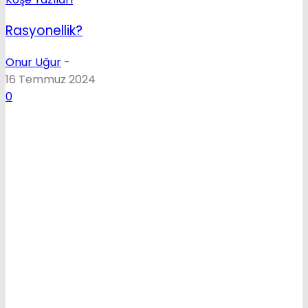
Rasyonellik?
Onur Uğur
-
16 Temmuz 2024
0