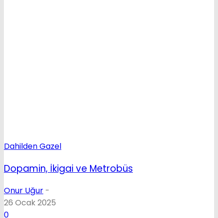
Dahilden Gazel
Dopamin, İkigai ve Metrobüs
Onur Uğur
-
26 Ocak 2025
0