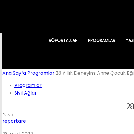
RÖPORTAJLAR
PROGRAMLAR
YAZ
Ana Sayfa
Programlar
28 Yıllık Deneyim: Anne Çocuk Eği
Programlar
Sivil Ağlar
28
Yazar
reportare
-
28 Mart 2022