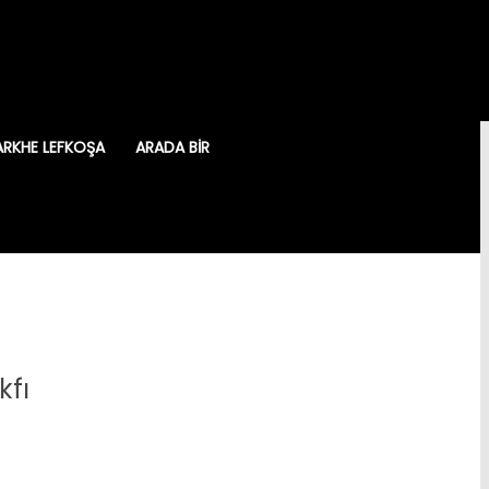
ARKHE LEFKOŞA
ARADA BIR
kfı