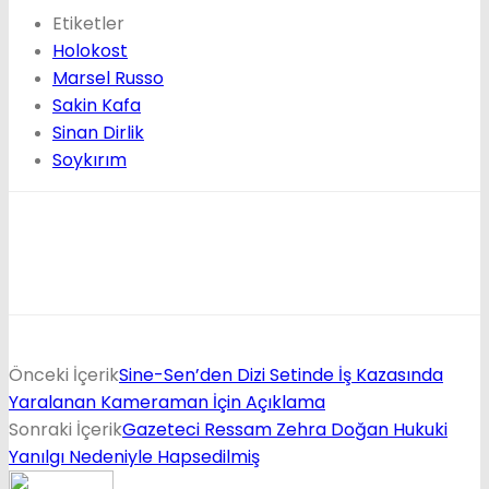
Etiketler
Holokost
Marsel Russo
Sakin Kafa
Sinan Dirlik
Soykırım
Önceki İçerik
Sine-Sen’den Dizi Setinde İş Kazasında
Yaralanan Kameraman İçin Açıklama
Sonraki İçerik
Gazeteci Ressam Zehra Doğan Hukuki
Yanılgı Nedeniyle Hapsedilmiş