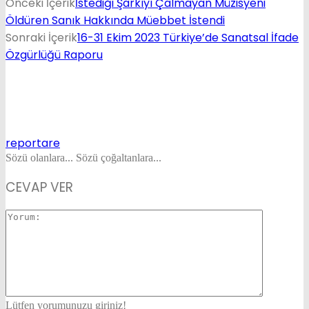
Önceki İçerik
İstediği Şarkıyı Çalmayan Müzisyeni
Öldüren Sanık Hakkında Müebbet İstendi
Sonraki İçerik
16-31 Ekim 2023 Türkiye’de Sanatsal İfade
Özgürlüğü Raporu
reportare
Sözü olanlara... Sözü çoğaltanlara...
CEVAP VER
Lütfen yorumunuzu giriniz!