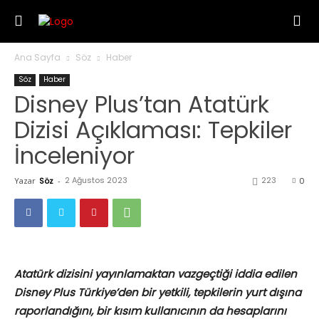
Ana Sayfa
Söz
Haber
Söz
Haber
Disney Plus’tan Atatürk
Dizisi Açıklaması: Tepkiler
İnceleniyor
2 Ağustos 2023
223
Yazar
Söz
-
0
Atatürk dizisini yayınlamaktan vazgeçtiği iddia edilen
Disney Plus Türkiye’den bir yetkili, tepkilerin yurt dışına
raporlandığını, bir kısım kullanıcının da hesaplarını