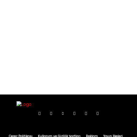
Çerez Politikası
Kullanım ve Gizlilik Şartları
Reklam
Yayın İlkeleri