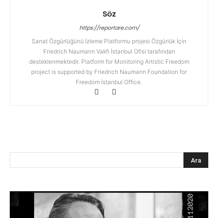
Söz
https://reportare.com/
Sanat Özgürlüğünü İzleme Platformu projesi Özgürlük İçin
Friedrich Naumann Vakfı İstanbul Ofisi tarafından
desteklenmektedir. Platform for Monitoring Artistic Freedom
project is supported by Friedrich Naumann Foundation for
Freedom İstanbul Office.