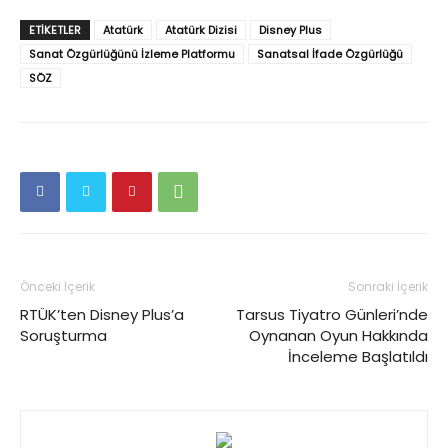
ETIKETLER
Atatürk
Atatürk Dizisi
Disney Plus
Sanat Özgürlüğünü İzleme Platformu
Sanatsal İfade Özgürlüğü
SÖZ
Önceki İçerik
Sonraki İçerik
RTÜK’ten Disney Plus’a
Tarsus Tiyatro Günleri’nde
Soruşturma
Oynanan Oyun Hakkında
İnceleme Başlatıldı