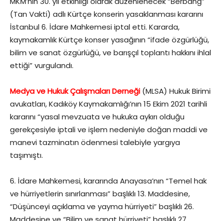
MKM’nin 30. yıl etkinliği olarak düzenlenecek “Berbang”
(Tan Vakti) adlı Kürtçe konserin yasaklanması kararını
İstanbul 6. İdare Mahkemesi iptal etti. Kararda,
kaymakamlık Kürtçe konser yasağının “ifade özgürlüğü,
bilim ve sanat özgürlüğü, ve barışçıl toplantı hakkını ihlal
ettiği” vurgulandı.
Medya ve Hukuk Çalışmaları Derneği
(MLSA) Hukuk Birimi
avukatları, Kadıköy Kaymakamlığı’nın 15 Ekim 2021 tarihli
kararını “yasal mevzuata ve hukuka aykırı olduğu
gerekçesiyle iptali ve işlem nedeniyle doğan maddi ve
manevi tazminatın ödenmesi talebiyle yargıya
taşımıştı.
6. İdare Mahkemesi, kararında Anayasa’nın “Temel hak
ve hürriyetlerin sınırlanması” başlıklı 13. Maddesine,
“Düşünceyi açıklama ve yayma hürriyeti” başlıklı 26.
Maddesine ve “Bilim ve sanat hürriyeti” başlıklı 27.