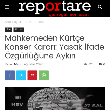
Ana Sayfa
Söz
Haber
Söz
Haber
Mahkemeden Kürtçe
Konser Kararı: Yasak İfade
Özgürlüğüne Aykırı
1 Ağustos 2023
228
Yazar
Söz
-
0