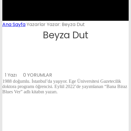
Ana Sayfa
Yazarlar
Yazar: Beyza Dut
Beyza Dut
1 Yazı
0 YORUMLAR
1988 doğumlu. İstanbul’da yaşıyor. Ege Üniversitesi Gazetecilik
doktora programı öğrencisi. Eylül 2022’de yayımlanan “Bana Biraz
Blues Ver” adlı kitabın yazarı.