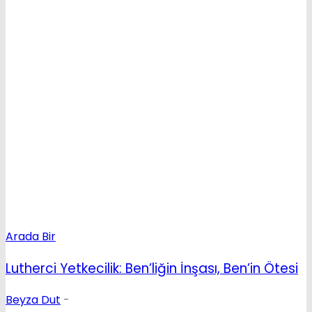
Arada Bir
Lutherci Yetkecilik: Ben’liğin İnşası, Ben’in Ötesi
Beyza Dut
-