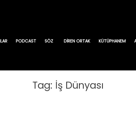
ILAR
PODCAST
SÖZ
DIREN ORTAK
KÜTÜPHANEM
Tag: İş Dünyası