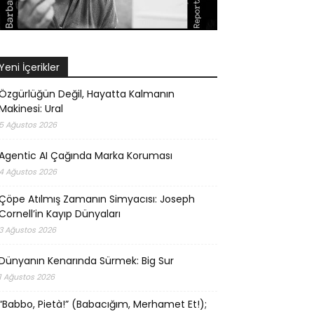
Yeni İçerikler
Özgürlüğün Değil, Hayatta Kalmanın
Makinesi: Ural
5 Ağustos 2026
Agentic AI Çağında Marka Koruması
4 Ağustos 2026
Çöpe Atılmış Zamanın Simyacısı: Joseph
Cornell’in Kayıp Dünyaları
3 Ağustos 2026
Dünyanın Kenarında Sürmek: Big Sur
1 Ağustos 2026
“Babbo, Pietà!” (Babacığım, Merhamet Et!);