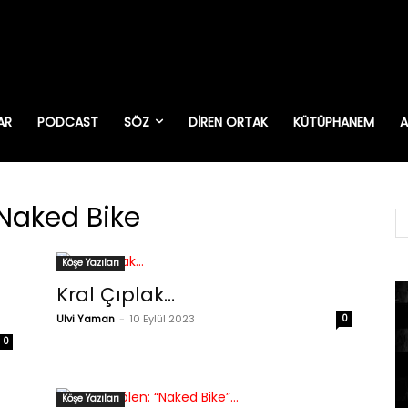
AR
PODCAST
SÖZ
DIREN ORTAK
KÜTÜPHANEM
A
Naked Bike
Köşe Yazıları
Kral Çıplak…
Ulvi Yaman
-
10 Eylül 2023
0
0
Köşe Yazıları