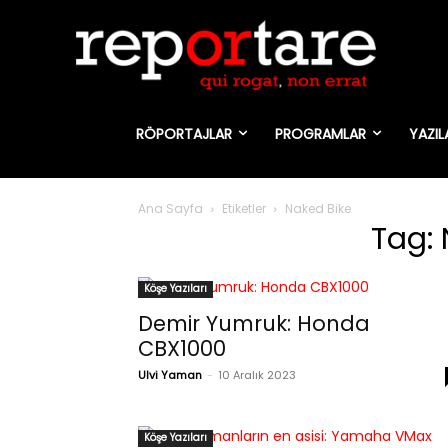
RÖPORTAJLAR
PROGRAMLAR
YAZIL
Ana Sayfa
Etiketler
Naked Bike
Tag: 
Köşe Yazıları
Demir Yumruk: Honda
CBX1000
Ulvi Yaman
-
10 Aralık 2023
Köşe Yazıları