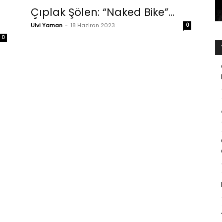
Çıplak Şölen: “Naked Bike”…
Ulvi Yaman
-
18 Haziran 2023
0
0