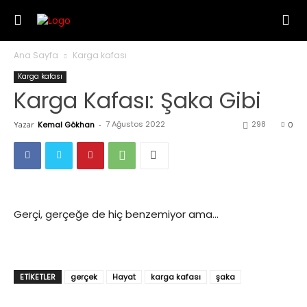
Ana Sayfa
Karga kafası
Karga kafası
Karga Kafası: Şaka Gibi
7 Ağustos 2022
298
Yazar
Kemal Gökhan
-
0
Gerçi, gerçeğe de hiç benzemiyor ama…
ETIKETLER
gerçek
Hayat
karga kafası
şaka