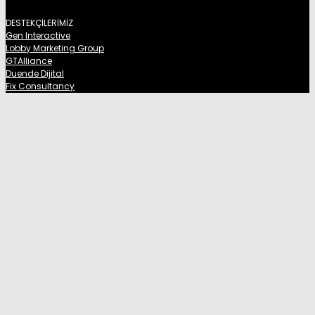
DESTEKÇİLERİMİZ
Gen Interactive
Lobby Marketing Group
GTAlliance
Duende Dijital
Fix Consultancy