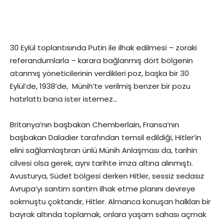
30 Eylül toplantısında Putin ile ilhak edilmesi – zoraki
referandumlarla – karara bağlanmış dört bölgenin
atanmış yöneticilerinin verdikleri poz, başka bir 30
Eylül’de, 1938’de, Münih’te verilmiş benzer bir pozu
hatırlattı bana ister istemez…
Britanya’nın başbakan Chemberlain, Fransa’nın
başbakan Daladier tarafından temsil edildiği, Hitler’in
elini sağlamlaştıran ünlü Münih Anlaşması da, tarihin
cilvesi olsa gerek, aynı tarihte imza altına alınmıştı.
Avusturya, Südet bölgesi derken Hitler, sessiz sedasız
Avrupa’yı santim santim ilhak etme planını devreye
sokmuştu çoktandır, Hitler. Almanca konuşan halkları bir
bayrak altında toplamak, onlara yaşam sahası açmak