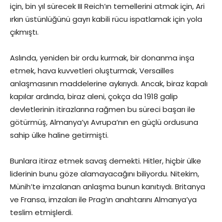
için, bin yıl sürecek III Reich’ın temellerini atmak için, Ari
ırkın üstünlüğünü gayrı kabili rücu ispatlamak için yola
çıkmıştı.
Aslında, yeniden bir ordu kurmak, bir donanma inşa
etmek, hava kuvvetleri oluşturmak, Versailles
anlaşmasının maddelerine aykırıydı. Ancak, biraz kapalı
kapılar ardında, biraz aleni, çokça da 1918 galip
devletlerinin itirazlarına rağmen bu süreci başarı ile
götürmüş, Almanya’yı Avrupa’nın en güçlü ordusuna
sahip ülke haline getirmişti.
Bunlara itiraz etmek savaş demekti. Hitler, hiçbir ülke
liderinin bunu göze alamayacağını biliyordu. Nitekim,
Münih’te imzalanan anlaşma bunun kanıtıydı. Britanya
ve Fransa, imzaları ile Prag’ın anahtarını Almanya’ya
teslim etmişlerdi.