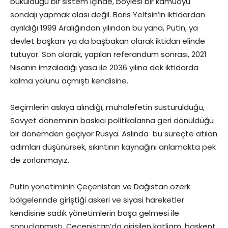
büküldüğü bir sistem içinde, böylesi bir kamuoyu
sondajı yapmak olası değil. Boris Yeltsin’in iktidardan
ayrıldığı 1999 Aralığından yılından bu yana, Putin, ya
devlet başkanı ya da başbakan olarak iktidarı elinde
tutuyor. Son olarak, yapılan referandum sonrası, 2021
Nisanın imzaladığı yasa ile 2036 yılına dek iktidarda
kalma yolunu açmıştı kendisine.
Seçimlerin askıya alındığı, muhalefetin susturulduğu,
Sovyet döneminin baskıcı politikalarına geri dönüldüğü
bir dönemden geçiyor Rusya. Aslında bu süreçte atılan
adımları düşünürsek, sıkıntının kaynağını anlamakta pek
de zorlanmayız.
Putin yönetiminin Çeçenistan ve Dağıstan özerk
bölgelerinde giriştiği askeri ve siyasi hareketler
kendisine sadık yönetimlerin başa gelmesi ile
sonuçlanmıştı. Çeçenistan’da girişilen katliam, başkent