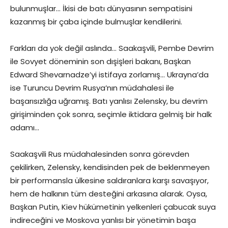
bulunmuşlar… İkisi de batı dünyasının sempatisini
kazanmış bir çaba içinde bulmuşlar kendilerini.
Farkları da yok değil aslında… Saakaşvili, Pembe Devrim
ile Sovyet döneminin son dışişleri bakanı, Başkan
Edward Shevarnadze’yi istifaya zorlamış… Ukrayna’da
ise Turuncu Devrim Rusya’nın müdahalesi ile
başarısızlığa uğramış. Batı yanlısı Zelensky, bu devrim
girişiminden çok sonra, seçimle iktidara gelmiş bir halk
adamı…
Saakaşvili Rus müdahalesinden sonra görevden
çekilirken, Zelensky, kendisinden pek de beklenmeyen
bir performansla ülkesine saldıranlara karşı savaşıyor,
hem de halkının tüm desteğini arkasına alarak. Oysa,
Başkan Putin, Kiev hükümetinin yelkenleri çabucak suya
indireceğini ve Moskova yanlısı bir yönetimin başa