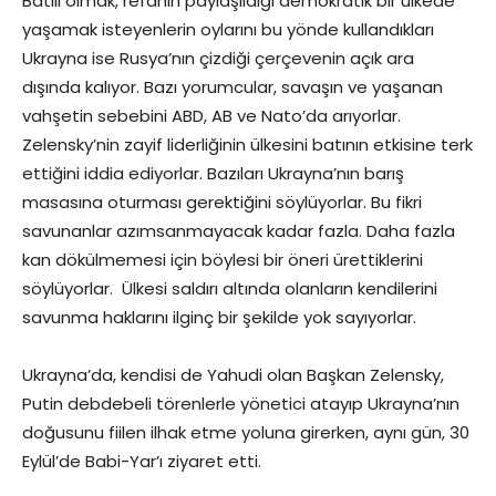
Batılı olmak, refahın paylaşıldığı demokratik bir ülkede
yaşamak isteyenlerin oylarını bu yönde kullandıkları
Ukrayna ise Rusya’nın çizdiği çerçevenin açık ara
dışında kalıyor. Bazı yorumcular, savaşın ve yaşanan
vahşetin sebebini ABD, AB ve Nato’da arıyorlar.
Zelensky’nin zayif liderliğinin ülkesini batının etkisine terk
ettiğini iddia ediyorlar. Bazıları Ukrayna’nın barış
masasına oturması gerektiğini söylüyorlar. Bu fikri
savunanlar azımsanmayacak kadar fazla. Daha fazla
kan dökülmemesi için böylesi bir öneri ürettiklerini
söylüyorlar. Ülkesi saldırı altında olanların kendilerini
savunma haklarını ilginç bir şekilde yok sayıyorlar.
Ukrayna’da, kendisi de Yahudi olan Başkan Zelensky,
Putin debdebeli törenlerle yönetici atayıp Ukrayna’nın
doğusunu fiilen ilhak etme yoluna girerken, aynı gün, 30
Eylül’de Babi-Yar’ı ziyaret etti.