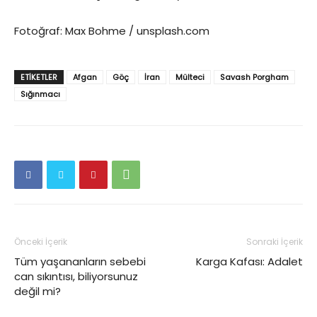
Fotoğraf: Max Bohme / unsplash.com
ETIKETLER
Afgan
Göç
İran
Mülteci
Savash Porgham
Sığınmacı
Önceki İçerik
Sonraki İçerik
Tüm yaşananların sebebi
Karga Kafası: Adalet
can sıkıntısı, biliyorsunuz
değil mi?