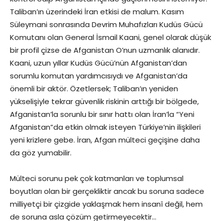
Taliban’ın üzerindeki İran etkisi de malum. Kasım
Süleymani sonrasında Devrim Muhafızları Kudüs Gücü
Komutanı olan General İsmail Kaani, genel olarak düşük
bir profil çizse de Afganistan O’nun uzmanlık alanıdır.
Kaani, uzun yıllar Kudüs Gücü’nün Afganistan’dan
sorumlu komutan yardımcısıydı ve Afganistan’da
önemli bir aktör. Özetlersek; Taliban’ın yeniden
yükselişiyle tekrar güvenlik riskinin arttığı bir bölgede,
Afganistan’la sorunlu bir sınır hattı olan İran’la “Yeni
Afganistan”da etkin olmak isteyen Türkiye’nin ilişkileri
yeni krizlere gebe. İran, Afgan mülteci geçişine daha
da göz yumabilir.
Mülteci sorunu pek çok katmanları ve toplumsal
boyutları olan bir gerçekliktir ancak bu soruna sadece
milliyetçi bir çizgide yaklaşmak hem insanî değil, hem
de soruna asla çözüm getirmeyecektir…