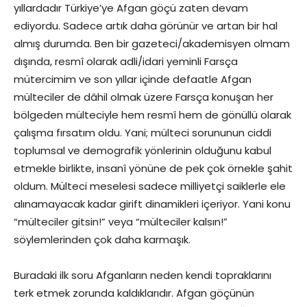
yıllardadır Türkiye’ye Afgan göçü zaten devam
ediyordu. Sadece artık daha görünür ve artan bir hal
almış durumda. Ben bir gazeteci/akademisyen olmam
dışında, resmî olarak adli/idari yeminli Farsça
mütercimim ve son yıllar içinde defaatle Afgan
mülteciler de dâhil olmak üzere Farsça konuşan her
bölgeden mülteciyle hem resmî hem de gönüllü olarak
çalışma fırsatım oldu. Yani; mülteci sorununun ciddi
toplumsal ve demografik yönlerinin olduğunu kabul
etmekle birlikte, insanî yönüne de pek çok örnekle şahit
oldum. Mülteci meselesi sadece milliyetçi saiklerle ele
alınamayacak kadar girift dinamikleri içeriyor. Yani konu
“mülteciler gitsin!” veya “mülteciler kalsın!”
söylemlerinden çok daha karmaşık.
Buradaki ilk soru Afganların neden kendi topraklarını
terk etmek zorunda kaldıklarıdır. Afgan göçünün