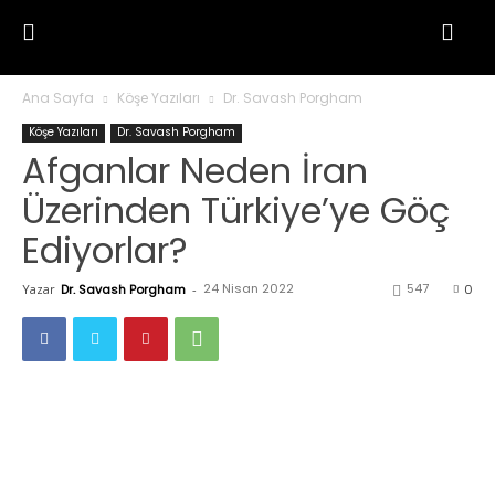
Ana Sayfa
Köşe Yazıları
Dr. Savash Porgham
Köşe Yazıları
Dr. Savash Porgham
Afganlar Neden İran
Üzerinden Türkiye’ye Göç
Ediyorlar?
24 Nisan 2022
547
Yazar
Dr. Savash Porgham
-
0