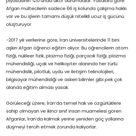
piyasasının %10’unda aktif durumdalar. Yasalara göre
Afgan mültecilerin sadece 66 iş kolunda çalışma hakkı
var ve bu işlerin tamamı düşük nitelikli ucuz iş gücünü
oluşturuyor.
-2017 yılı verilerine göre, İran üniversitelerinde 11 bini
aşkın Afgan öğrenci eğitim alıyor. Bu öğrencilerin atom
fiziği, nükleer fizik, plazma fiziği, parçacık fiziği, plazma
mühendisliği, uçak ve helikopter alanında her türlü
mühendislik, pilotluk, uydu ve iletişim teknolojileri,
bilgisayar mühendisliği ve askeri bilimler gibi pek çok
alanda eğitim alması yasak.
Görüleceği üzere, İran’da temel hak ve özgürlüklere
sahip olmayan ve ikinci sınıf insan muamelesi gören
Afganlar, İran’da kalmak yerine yeniden göç yollarına
düşmeyi tercih etmek zorunda kalıyorlar.