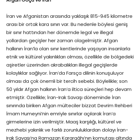
İran ve Afganistan arasında yaklaşık 815-945 kilometre
arası bir ortak kara sınırı var. Bu nedenle böylesi geniş
bir sınır hattından her dönemde legal ve illegal
yollardan geçişler her zaman olagelmiştir. Afgan
halkının İran’la olan sınır kentlerinde yaşayan insanlarla
etnik ve kültürel yakınlıkları olması, özellikle de bölgedeki
aşiretler üzerinden akrabalıkları illegal geçişlerde
kolaylıklar sağlıyor. İran’da Farsça dilinin konuşuluyor
olması da çok önemli bir tercih sebebi. Böylelikle; son
50 yıldır Afgan halkının İran’a iltica süreçleri hep devam
etmiştir. Özellikle; İran-Irak Savaşı döneminde İran
sınırında biriken Afgan mülteciler bizzat Devrim Rehberi
İmam Humeyni’nin emriyle sınırlar açılarak İran’a
girmelerine izin verilmiştir. Maaş karşılığı, kültürel ve
mezhebi yakınlık ve farklı zorunluluklardan dolayı İran-
Irak Savaşı’na Ramazan Karargâhı’nın komutası altında