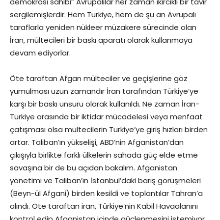
demokrasi sahibi” Avrupalılar her zaman ikircikli bir tavır
sergilemişlerdir. Hem Türkiye, hem de şu an Avrupalı
taraflarla yeniden nükleer müzakere sürecinde olan
İran, mültecileri bir baskı aparatı olarak kullanmaya
devam ediyorlar.
Öte taraftan Afgan mülteciler ve geçişlerine göz
yumulması uzun zamandır İran tarafından Türkiye’ye
karşı bir baskı unsuru olarak kullanıldı. Ne zaman İran-
Türkiye arasında bir iktidar mücadelesi veya menfaat
çatışması olsa mültecilerin Türkiye’ye giriş hızları birden
artar. Taliban’ın yükselişi, ABD’nin Afganistan’dan
çıkışıyla birlikte farklı ülkelerin sahada güç elde etme
savaşına bir de bu açıdan bakalım. Afganistan
yönetimi ve Taliban’ın İstanbul’daki barış görüşmeleri
(Beyn-ül Afgani) birden kesildi ve toplantılar Tahran’a
alındı. Öte taraftan iran, Türkiye’nin Kabil Havaalanını
kontrol edip Afganistan içinde güçlenmesini istemiyor.