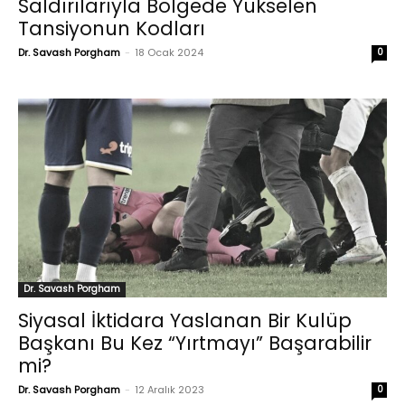
Saldırılarıyla Bölgede Yükselen
Tansiyonun Kodları
Dr. Savash Porgham
-
18 Ocak 2024
0
Dr. Savash Porgham
Siyasal İktidara Yaslanan Bir Kulüp
Başkanı Bu Kez “Yırtmayı” Başarabilir
mi?
Dr. Savash Porgham
-
12 Aralık 2023
0