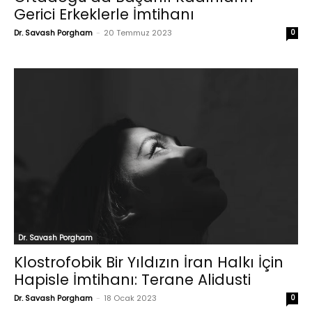
Gerici Erkeklerle İmtihanı
Dr. Savash Porgham
-
20 Temmuz 2023
0
Dr. Savash Porgham
Klostrofobik Bir Yıldızın İran Halkı İçin
Hapisle İmtihanı: Terane Alidusti
Dr. Savash Porgham
-
18 Ocak 2023
0