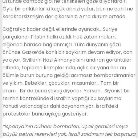
üstünde cambaz gibi ne tehlikeleri göze alıyorlardır.
Öyle bir anlatırlar ki küçük dilinizi yutar, ben ne cahil ne
karaktersizmişim der çıkarsınız. Ama durum ortada.
Coğrafya kader değil, ellerinde oyuncak… Suriye
parçalandı, Filistin halkı ezildi. Irak zaten malum,
diğerleri haraca bağlanmıştı. Tüm dünyanın gözü
önünde Gazze’de kanlı bir soykırım devam ediyor, can
yakıyor. Sivillerin Nazi Almanya’sını andıran görüntüler
altında, toplama kamplarında, açlık bir yana her an
ölümle burun buruna geldiği acımasız bombardımanlar
ve yıkım. Bebekler, çocuklar, masumlar… Tam bir
dram… Bir de buna savaş diyorlar. Yersen… Siyonist bir
rejimin kontrolündeki İsrail’in yaptığı bu soykırıma
Yahudi vatandaşlar dahi dayanamıyor. İsrail’deki
protestolar bunu açıkça gösteriyor.
“İspanya’nın nükleer bombaları, uçak gemileri veya
büyük petrol rezervleri yok. İsrail saldırısını tek başımıza