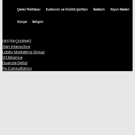
Çerez Politikası
Kullanım ve Gizlilik Şartları
Reklam
Yayın İlkeleri
Künye
İletişim
DESTEKÇİLERİMİZ
Gen Interactive
Lobby Marketing Group
GTAlliance
Duende Dijital
Fix Consultancy