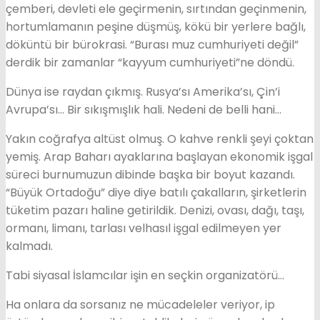
çemberi, devleti ele geçirmenin, sırtından geçinmenin,
hortumlamanın peşine düşmüş, kökü bir yerlere bağlı,
döküntü bir bürokrasi. “Burası muz cumhuriyeti değil”
derdik bir zamanlar “kayyum cumhuriyeti”ne döndü.
Dünya ise raydan çıkmış. Rusya’sı Amerika’sı, Çin’i
Avrupa’sı… Bir sıkışmışlık hali. Nedeni de belli hani…
Yakın coğrafya altüst olmuş. O kahve renkli şeyi çoktan
yemiş. Arap Baharı ayaklarına başlayan ekonomik işgal
süreci burnumuzun dibinde başka bir boyut kazandı.
“Büyük Ortadoğu” diye diye batılı çakalların, şirketlerin
tüketim pazarı haline getirildik. Denizi, ovası, dağı, taşı,
ormanı, limanı, tarlası velhasıl işgal edilmeyen yer
kalmadı.
Tabi siyasal İslamcılar işin en seçkin organizatörü…
Ha onlara da sorsanız ne mücadeleler veriyor, ip