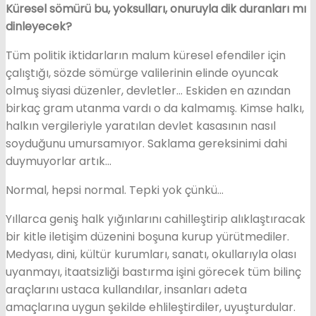
Küresel sömürü bu, yoksulları, onuruyla dik duranları mı
dinleyecek?
Tüm politik iktidarların malum küresel efendiler için
çalıştığı, sözde sömürge valilerinin elinde oyuncak
olmuş siyasi düzenler, devletler… Eskiden en azından
birkaç gram utanma vardı o da kalmamış. Kimse halkı,
halkın vergileriyle yaratılan devlet kasasının nasıl
soyduğunu umursamıyor. Saklama gereksinimi dahi
duymuyorlar artık…
Normal, hepsi normal. Tepki yok çünkü…
Yıllarca geniş halk yığınlarını cahilleştirip alıklaştıracak
bir kitle iletişim düzenini boşuna kurup yürütmediler.
Medyası, dini, kültür kurumları, sanatı, okullarıyla olası
uyanmayı, itaatsizliği bastırma işini görecek tüm bilinç
araçlarını ustaca kullandılar, insanları adeta
amaçlarına uygun şekilde ehlileştirdiler, uyuşturdular.