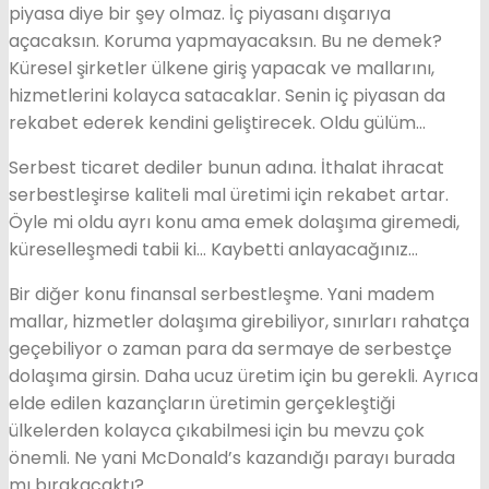
piyasa diye bir şey olmaz. İç piyasanı dışarıya
açacaksın. Koruma yapmayacaksın. Bu ne demek?
Küresel şirketler ülkene giriş yapacak ve mallarını,
hizmetlerini kolayca satacaklar. Senin iç piyasan da
rekabet ederek kendini geliştirecek. Oldu gülüm…
Serbest ticaret dediler bunun adına. İthalat ihracat
serbestleşirse kaliteli mal üretimi için rekabet artar.
Öyle mi oldu ayrı konu ama emek dolaşıma giremedi,
küreselleşmedi tabii ki… Kaybetti anlayacağınız…
Bir diğer konu finansal serbestleşme. Yani madem
mallar, hizmetler dolaşıma girebiliyor, sınırları rahatça
geçebiliyor o zaman para da sermaye de serbestçe
dolaşıma girsin. Daha ucuz üretim için bu gerekli. Ayrıca
elde edilen kazançların üretimin gerçekleştiği
ülkelerden kolayca çıkabilmesi için bu mevzu çok
önemli. Ne yani McDonald’s kazandığı parayı burada
mı bırakacaktı?