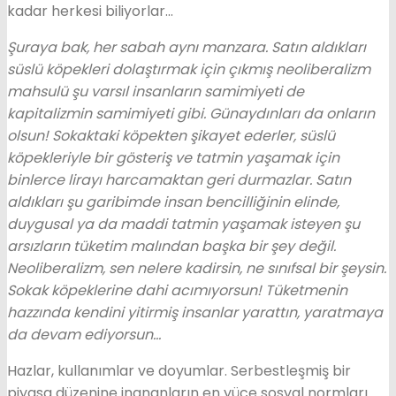
kadar herkesi biliyorlar…
Şuraya bak, her sabah aynı manzara. Satın aldıkları
süslü köpekleri dolaştırmak için çıkmış neoliberalizm
mahsulü şu varsıl insanların samimiyeti de
kapitalizmin samimiyeti gibi. Günaydınları da onların
olsun! Sokaktaki köpekten şikayet ederler, süslü
köpekleriyle bir gösteriş ve tatmin yaşamak için
binlerce lirayı harcamaktan geri durmazlar. Satın
aldıkları şu garibimde insan bencilliğinin elinde,
duygusal ya da maddi tatmin yaşamak isteyen şu
arsızların tüketim malından başka bir şey değil.
Neoliberalizm, sen nelere kadirsin, ne sınıfsal bir şeysin.
Sokak köpeklerine dahi acımıyorsun! Tüketmenin
hazzında kendini yitirmiş insanlar yarattın, yaratmaya
da devam ediyorsun…
Hazlar, kullanımlar ve doyumlar. Serbestleşmiş bir
piyasa düzenine inananların en yüce sosyal normları.