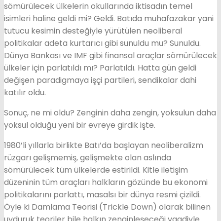
sömürülecek ülkelerin okullarında iktisadın temel
isimleri haline geldi mi? Geldi. Batıda muhafazakar yani
tutucu kesimin desteğiyle yürütülen neoliberal
politikalar adeta kurtarıcı gibi sunuldu mu? Sunuldu.
Dünya Bankası ve IMF gibi finansal araçlar sömürülecek
ülkeler için parlatıldı mı? Parlatıldı. Hatta gün geldi
değişen paradigmaya işçi partileri, sendikalar dahi
katılır oldu.
Sonuç, ne mi oldu? Zenginin daha zengin, yoksulun daha
yoksul olduğu yeni bir evreye girdik işte.
1980’li yıllarla birlikte Batı’da başlayan neoliberalizm
rüzgarı gelişmemiş, gelişmekte olan aslında
sömürülecek tüm ülkelerde estirildi. Kitle iletişim
düzeninin tüm araçları halkların gözünde bu ekonomi
politikalarını parlattı, masalsı bir dünya resmi çizildi.
Öyle ki Damlama Teorisi (Trickle Down) olarak bilinen
uyduruk teoriler bile halkın zenginleşeceği vaadiyle