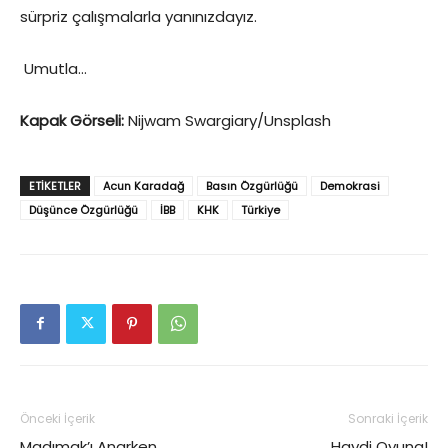
sürpriz çalışmalarla yanınızdayız.
Umutla…
Kapak Görseli:
Nijwam Swargiary/Unsplash
ETIKETLER
Acun Karadağ
Basın Özgürlüğü
Demokrasi
Düşünce Özgürlüğü
İBB
KHK
Türkiye
Önceki İçerik
Sonraki İçerik
Madımak’ı Anarken…
Haydi Oyuna!