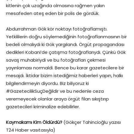
kitlenin çok uzağında olmasına rağmen yakın
mesafeden ateş eden bir polis de gördük.
Abdurrahman Gök kör noktayı fotoğraflamıştı.
Yetkililerin doğru söylemediğinin fotoğraflanmasının bir
bedeli olmalıydı ki Gök yargılandı. Örgüt propagandası
dedikleri Kobani’de çatışma fotoğraflarıydı. Çünkü Gök
savaş muhabiriydi ve bu fotoğrafları çekmesi
yayınlaması normaldi. Bence bu karar gazetecilere bir
mesajdı. İktidar bizim istediğimiz haberleri yapın, halkı
bilgilendirmeyin diyordu. Biz biliyoruz ki
#GazetecilikSuçDeğildir ve bu nedenle ceza
veremeyecek olanlar araya örgüt filan sıkıştırıp
gazetecileri kriminalize edebilirler.
Kaymakamı Kim Öldürdü?
(Gökçer Tahincioğlu yazısı
T24 Haber vasıtasıyla)