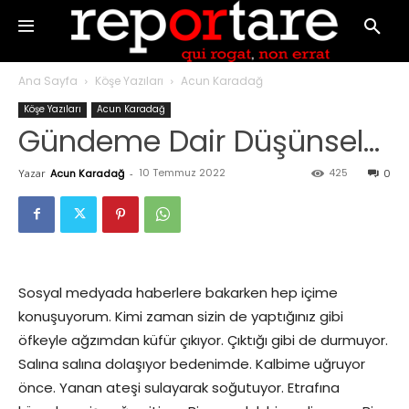
Ana Sayfa
Köşe Yazıları
Acun Karadağ
Köşe Yazıları
Acun Karadağ
Gündeme Dair Düşünsel…
10 Temmuz 2022
425
Yazar
Acun Karadağ
-
0
Sosyal medyada haberlere bakarken hep içime
konuşuyorum. Kimi zaman sizin de yaptığınız gibi
öfkeyle ağzımdan küfür çıkıyor. Çıktığı gibi de durmuyor.
Salına salına dolaşıyor bedenimde. Kalbime uğruyor
önce. Yanan ateşi sulayarak soğutuyor. Etrafına