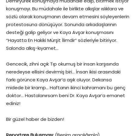
Demiryürek konuşmaya müdahale edip, bitirmek istiyor
konuşmayı. Bu müdahale ile birlikte alkışlar ıslıklara ve
sözlü olarak konuşmanın devam etmesini söyleyenlerin
protestosuna dönüşüyor. Sonunda arkadaşlarının
desteği galip geliyor ve Kaya Avşar konuşmasını
“Hayatta En Hakiki Mürşit İlimdir” sözleriyle bitiriyor.
Salonda alkış-kıyamet…
Gencecik, zihni açık Tıp okumuş bir insan karşısında
neredeyse ellisini devirmiş biri… İnsan ikisi arasındaki
farkı görünce Kaya Avşar’a aşık oluyor. Dekansa
midede bir kramp… Haftanın ikinci kahramanı bu genç
doktor… Hastalanırsam beni Dr. Kaya Avşar’a emanet
ediniz!
Bir güzel haber de bizden!
Reportare Buluşması:
(Benim aracılığımla)