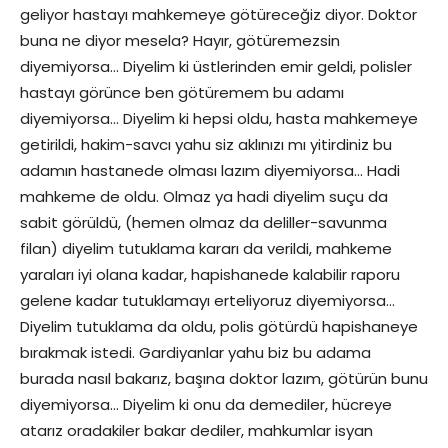
geliyor hastayı mahkemeye götüreceğiz diyor. Doktor
buna ne diyor mesela? Hayır, götüremezsin
diyemiyorsa… Diyelim ki üstlerinden emir geldi, polisler
hastayı görünce ben götüremem bu adamı
diyemiyorsa… Diyelim ki hepsi oldu, hasta mahkemeye
getirildi, hakim-savcı yahu siz aklınızı mı yitirdiniz bu
adamın hastanede olması lazım diyemiyorsa… Hadi
mahkeme de oldu. Olmaz ya hadi diyelim suçu da
sabit görüldü, (hemen olmaz da deliller-savunma
filan) diyelim tutuklama kararı da verildi, mahkeme
yaraları iyi olana kadar, hapishanede kalabilir raporu
gelene kadar tutuklamayı erteliyoruz diyemiyorsa…
Diyelim tutuklama da oldu, polis götürdü hapishaneye
bırakmak istedi. Gardiyanlar yahu biz bu adama
burada nasıl bakarız, başına doktor lazım, götürün bunu
diyemiyorsa… Diyelim ki onu da demediler, hücreye
atarız oradakiler bakar dediler, mahkumlar isyan