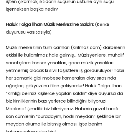
işten çıkarmak, iktidarın suçunun üstüne aynı suçu
işemekten başka nedir?
Haluk Tolga İlhan Müzik Merkezi’ne Saldırı:
(Kendi
duyurusu vasıtasıyla)
Müzik merkezinin tüm camları (kırılmaz cam) darbelerin
etkisi ile kullanılmaz hale gelmiş… Müzisyenlere, muhalif
sanatçılara konser yasakları, gece müzik yasakları
yetmemiş olacak ki sivil faşistlere iş gördürülüyor! Tabii
her zamanki gibi mobese kameraları olay sırasında
ağaçları, gökyüzünü filan çekiyordur! Haluk Tolga İlhan
“kimliği belirsiz kişilerce yapılan saldırı” diye duyursa da
biz kimliklerinin bazı yerlerce bilindiğini biliyoruz!
Maalesef şimdilik biz bilmiyoruz. Haberin güzel tarafı
son cümlenin “buradayım, hodri meydan” şeklinde bir
meydan okuma ile bitmiş olması. İşte benim
kahramanlarımdan biri!