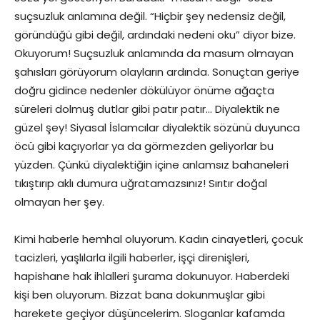
suçsuzluk anlamına değil. “Hiçbir şey nedensiz değil,
göründüğü gibi değil, ardındaki nedeni oku” diyor bize.
Okuyorum! Suçsuzluk anlamında da masum olmayan
şahısları görüyorum olayların ardında. Sonuçtan geriye
doğru gidince nedenler dökülüyor önüme ağaçta
süreleri dolmuş dutlar gibi patır patır… Diyalektik ne
güzel şey! Siyasal İslamcılar diyalektik sözünü duyunca
öcü gibi kaçıyorlar ya da görmezden geliyorlar bu
yüzden. Çünkü diyalektiğin içine anlamsız bahaneleri
tıkıştırıp aklı dumura uğratamazsınız! Sırıtır doğal
olmayan her şey.
Kimi haberle hemhal oluyorum. Kadın cinayetleri, çocuk
tacizleri, yaşlılarla ilgili haberler, işçi direnişleri,
hapishane hak ihlalleri şurama dokunuyor. Haberdeki
kişi ben oluyorum. Bizzat bana dokunmuşlar gibi
harekete geçiyor düşüncelerim. Sloganlar kafamda