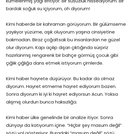
kümelenmiş yağı eritiyor. Bir susuzluk hissediyorum. Bir
bardak soğuk su içiyorum, oh diyorum!
Kimi haberde bir kahraman görüyorum. Bir gülümseme
yayılıyor yüzüme, aşık oluyorum yaşına cinsiyetine
bakmadan. Biraz çoğaltsak bu insanlardan ne güzel
olur diyorum. Kapı açılıp dışarı çıktığında sürpriz
hazırlanmış rengarenk bir bahçe görmüş çocuk gibi
çığlık çığlığa dans etmek istiyorum çimlerde.
Kimi haber hayrete düşürüyor. Bu kadar da olmaz
diyorum. Hayret etmeme hayret ediyorum bazen.
Sonra diyorum ki iyi ki hayret ediyorsun Acun. Yoksa
alışmış olurdun bunca haksızlığa.
Kimi haber ülke genelinde bir analize itiyor. Sonra
dünyayı da katıyorum içine. “Hiçbir şey masum değil”
sözü yol gösteriyor. Buradaki “masum değil” sözü