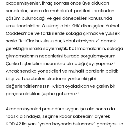
akademisyenler, ihraç sonrası önce üye oldukları
sendikalar, sonra da muhalefet partileri tarafından
çözüm bulunacağı ve geri dönecekleri konusunda
umutlandırıldılar. O süreçte biz KHK direnişçileri Yüksel
Caddesi’nde ve farklı illerde sokağa çıkmak ve yüksek
sesle “KHK’lar hukuksuzdur, kabul etmiyoruz” demek
gerektiğini ısrarla söylemiştik. Katılmamalarının, sokağa
çıkmamalarının nedenlerini burada sorgulamıyorum.
Çünkü hiçbir bilim insanı ikna olmadığı şeyi yapmaz!
Ancak sendika yöneticileri ve muhalif partilerin politik
bilgi ve tecrübeleri akademisyenlerinki gibi
değerlendirilemez! KHK’lıları oyaladıkları ve çarkın bir
parçası oldukları şüphe götürmez!
Akademisyenleri prosedüre uygun işe alıp sonra da
“baskı altındayız, seçime kadar sabredin” diyerek
KOD:42 ile yani “yalan beyanda bulunmak” gerekçesi ile