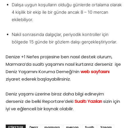
Dalışa uygun koşulların olduğu günlerde ortalama olarak
4 kişilik bir ekip ile bir günde ancak 8 – 10 mercan
ekilebiliyor.
Nakil sonrasında dalgıçlar, periyodik kontroller için
bölgede 15 günde bir gözlem dalışı gerçekleştiriyorlar.
Denize +1 Nefes projesine ben nasıl destek olurum,
Marmara’da sualtı yaşamını nasıl kurtarırız derseniz işe
Deniz Yaşamını Koruma Derneği’nin
web sayfasını
ziyaret ederek başlayabilirsiniz.
Deniz yaşamı üzerine biraz daha bilgi edineyim
derseniz de belki Reportare’deki
Sualtı Yazıları
sizin için
iyi ve eğlenceli bir kaynak olabilir.
ETIKETLER
Deniz
marmara
mercan
Sualtı
Yaşam