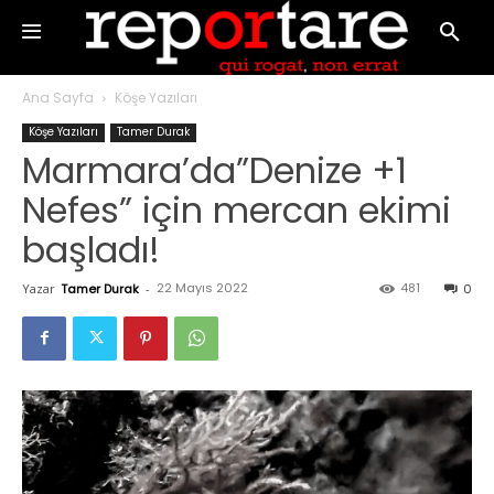
Ana Sayfa
Köşe Yazıları
Köşe Yazıları
Tamer Durak
Marmara’da”Denize +1
Nefes” için mercan ekimi
başladı!
22 Mayıs 2022
481
Yazar
Tamer Durak
-
0