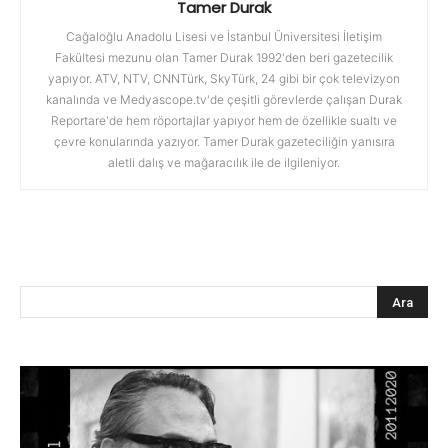
Tamer Durak
Cağaloğlu Anadolu Lisesi ve İstanbul Üniversitesi İletişim
Fakültesi mezunu olan Tamer Durak 1992'den beri gazetecilik
yapıyor. ATV, NTV, CNNTürk, SkyTürk, 24 gibi bir çok televizyon
kanalında ve Medyascope.tv'de çeşitli görevlerde çalışan Durak
Reportare'de hem röportajlar yapıyor hem de özellikle sualtı ve
çevre konularında yazıyor. Tamer Durak gazeteciliğin yanısıra
aletli dalış ve mağaracılık ile de ilgileniyor.