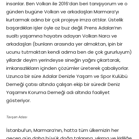
insanlar. Ben Volkan ile 2016’dan beri tanışıyorum ve o
günden bugüne Volkan ve arkadaşları Marmara’yı
kurtarmak adına bir çok projeye imza attılar. Üstelik
başardıkları işler öyle az buz değil. Prens Adaları’nın
sualtı yaşamına hayatını adayan Volkan Narcı ve
arkadaşları (bunların arasında yer almaktan, ipin bir
ucunu tutmaktan kendi adıma ben de çok gururluyum)
yıllardır deyim yerindeyse sineğin yağını çıkartarak,
imkansızlıkların içinden çözümler üreterek çabalıyorlar.
Uzunca bir süre Adalar Denizle Yaşam ve Spor Kulübü
Derneği çatısı altında çalışan ekip bir süredir Deniz
Yaşamını Koruma Derneği adı altında faaliyet
gösteriyor.
Tavşan Adası
İstanbul’un, Marmara’nın, hatta tüm ülkemizin her
geçen gün daha büyük doğa talanına, yıkıma ve kirliliğe