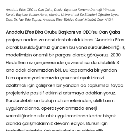
Anadolu Efes CEO’su Can Çaka, Deniz Yaşamını Koruma Derneği Yönetim
Kurulu Başkanı Volkan Narcı, stanbul Üniversitesi Su Bilimleri Öğretim Üyesi
Doç. Dr. Nur Eda Topçu, Anadolu Efes Türkiye Genel Müdürü Onur Altürk
Anadolu Efes Bira Grubu Başkanı ve CEO’su Can Çaka
projeye neden ve nasıl destek olduklarını “Anadolu Efes
olarak kurulduğumuz günden bu yana sürdürülebilirliği iş
modelimizin önemli bir parçası olarak görüyoruz. 2030
Hedeflerimiz çerçevesinde çevresel sürdürülebilirlik 3
ana odak alanımızdan biri. Bu kapsamda bir yandan
tüm operasyonlarımızda çevresel ayak izimizi
azaltmak için çalışırken bir yandan da toplumsal fayda
projeleriyle pozitif etkimizi artırmaya odaklanıyoruz.
Sürdürülebilir ambalaj malzemelerinden, akıllı tarım
uygulamalarına, operasyonlarımızda enerji
verimliliğinden sıfır atık uygulamalarına kadar birçok
alanda çalışmalarımız devam ediyor. Bunun için
tedarikçilerimizle, üniversitelerle ve girişimcilik