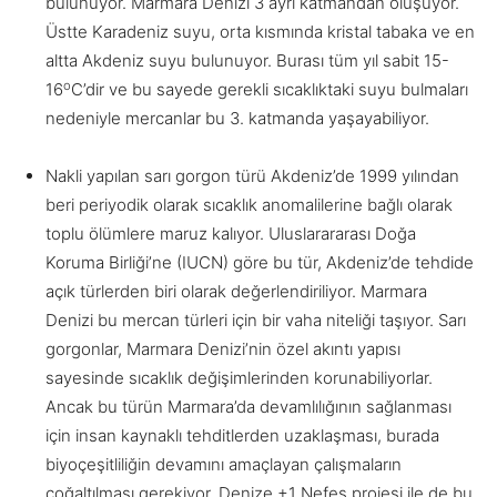
bulunuyor. Marmara Denizi 3 ayrı katmandan oluşuyor.
Üstte Karadeniz suyu, orta kısmında kristal tabaka ve en
altta Akdeniz suyu bulunuyor. Burası tüm yıl sabit 15-
o
16
C’dir ve bu sayede gerekli sıcaklıktaki suyu bulmaları
nedeniyle mercanlar bu 3. katmanda yaşayabiliyor.
Nakli yapılan sarı gorgon türü Akdeniz’de 1999 yılından
beri periyodik olarak sıcaklık anomalilerine bağlı olarak
toplu ölümlere maruz kalıyor. Uluslarararası Doğa
Koruma Birliği’ne (IUCN) göre bu tür, Akdeniz’de tehdide
açık türlerden biri olarak değerlendiriliyor. Marmara
Denizi bu mercan türleri için bir vaha niteliği taşıyor. Sarı
gorgonlar, Marmara Denizi’nin özel akıntı yapısı
sayesinde sıcaklık değişimlerinden korunabiliyorlar.
Ancak bu türün Marmara’da devamlılığının sağlanması
için insan kaynaklı tehditlerden uzaklaşması, burada
biyoçeşitliliğin devamını amaçlayan çalışmaların
çoğaltılması gerekiyor. Denize +1 Nefes projesi ile de bu