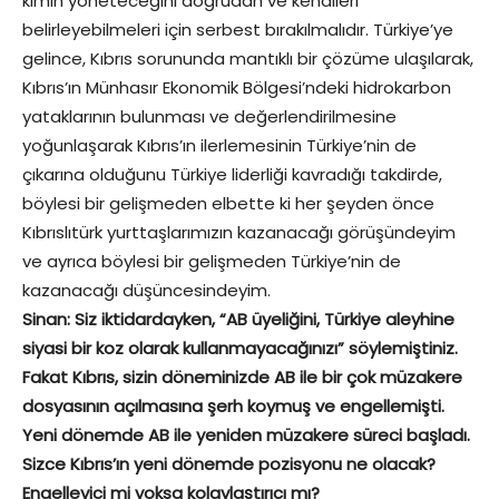
kimin yöneteceğini doğrudan ve kendileri
belirleyebilmeleri için serbest bırakılmalıdır. Türkiye’ye
gelince, Kıbrıs sorununda mantıklı bir çözüme ulaşılarak,
Kıbrıs’ın Münhasır Ekonomik Bölgesi’ndeki hidrokarbon
yataklarının bulunması ve değerlendirilmesine
yoğunlaşarak Kıbrıs’ın ilerlemesinin Türkiye’nin de
çıkarına olduğunu Türkiye liderliği kavradığı takdirde,
böylesi bir gelişmeden elbette ki her şeyden önce
Kıbrıslıtürk yurttaşlarımızın kazanacağı görüşündeyim
ve ayrıca böylesi bir gelişmeden Türkiye’nin de
kazanacağı düşüncesindeyim.
Sinan: Siz iktidardayken, “AB üyeliğini, Türkiye aleyhine
siyasi bir koz olarak kullanmayacağınızı” söylemiştiniz.
Fakat Kıbrıs, sizin döneminizde AB ile bir çok müzakere
dosyasının açılmasına şerh koymuş ve engellemişti.
Yeni dönemde AB ile yeniden müzakere süreci başladı.
Sizce Kıbrıs’ın yeni dönemde pozisyonu ne olacak?
Engelleyici mi yoksa kolaylaştırıcı mı?