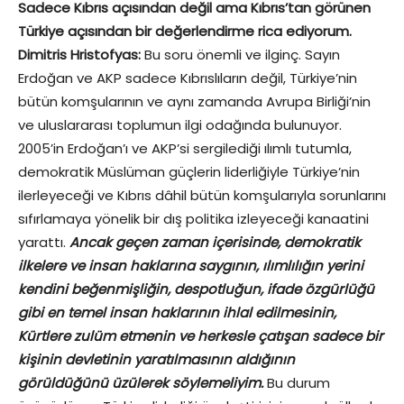
Sadece Kıbrıs açısından değil ama Kıbrıs’tan görünen
Türkiye açısından bir değerlendirme rica ediyorum.
Dimitris Hristofyas:
Bu soru önemli ve ilginç. Sayın
Erdoğan ve AKP sadece Kıbrıslıların değil, Türkiye’nin
bütün komşularının ve aynı zamanda Avrupa Birliği’nin
ve uluslararası toplumun ilgi odağında bulunuyor.
2005’in Erdoğan’ı ve AKP’si sergilediği ılımlı tutumla,
demokratik Müslüman güçlerin liderliğiyle Türkiye’nin
ilerleyeceği ve Kıbrıs dâhil bütün komşularıyla sorunlarını
sıfırlamaya yönelik bir dış politika izleyeceği kanaatini
yarattı.
Ancak geçen zaman içerisinde, demokratik
ilkelere ve insan haklarına saygının, ılımlılığın yerini
kendini beğenmişliğin, despotluğun, ifade özgürlüğü
gibi en temel insan haklarının ihlal edilmesinin,
Kürtlere zulüm etmenin ve herkesle çatışan sadece bir
kişinin devletinin yaratılmasının aldığının
görüldüğünü üzülerek söylemeliyim.
Bu durum