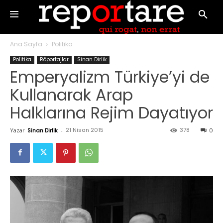
Ana Sayfa
Politika
Politika
Röportajlar
Sinan Dirlik
Emperyalizm Türkiye’yi de
Kullanarak Arap
Halklarına Rejim Dayatıyor
21 Nisan 2015
378
Yazar
Sinan Dirlik
-
0