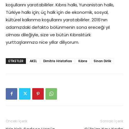
koşullarını yaratabilirler. Kıbrıs halkı, Yunanistan halkı,
Türkiye halkı için; üç halk için de ekonomik, sosyal,
kültürel kalkınma koşullarını yaratabilirler. 2016’nın
adamızdaki defakto bölünmenin sona ereceği yıl
olması dileğiyle, size ve bütün Kıbrıslıtürk
yurttaşlarımıza nice yıllar diliyorum.
ETIKETLER
AKEL
Dimitris Hristofias
Kıbrıs
Sinan Dirlik
Önceki İçerik
Sonraki İçerik