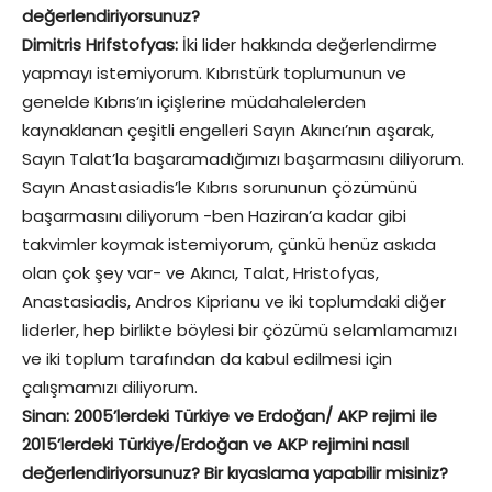
değerlendiriyorsunuz?
Dimitris Hrifstofyas:
İki lider hakkında değerlendirme
yapmayı istemiyorum. Kıbrıstürk toplumunun ve
genelde Kıbrıs’ın içişlerine müdahalelerden
kaynaklanan çeşitli engelleri Sayın Akıncı’nın aşarak,
Sayın Talat’la başaramadığımızı başarmasını diliyorum.
Sayın Anastasiadis’le Kıbrıs sorununun çözümünü
başarmasını diliyorum -ben Haziran’a kadar gibi
takvimler koymak istemiyorum, çünkü henüz askıda
olan çok şey var- ve Akıncı, Talat, Hristofyas,
Anastasiadis, Andros Kiprianu ve iki toplumdaki diğer
liderler, hep birlikte böylesi bir çözümü selamlamamızı
ve iki toplum tarafından da kabul edilmesi için
çalışmamızı diliyorum.
Sinan: 2005’lerdeki Türkiye ve Erdoğan/ AKP rejimi ile
2015’lerdeki Türkiye/Erdoğan ve AKP rejimini nasıl
değerlendiriyorsunuz? Bir kıyaslama yapabilir misiniz?