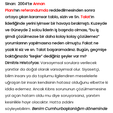
Sinan: 2004’te
Annan
Planı
’nın
referandumda
reddedilmesinden sonra
ortaya çıkan karamsar tablo, sizin ve Sn.
Talat
’ın
liderliğinde yerini iyimser bir havaya bırakmıştı. Kuzeyde
ve Güneyde 2 solcu liderin iş başında olması, “bu iş
şimdi çözülmezse bir daha kolay kolay çözülemez”
yorumlarının yapılmasına neden olmuştu. Fakat ne
yazık ki siz ve sn. Talat başaramadınız. Bugün, geçmişe
baktığınızda “keşke” dediğiniz şeyler var mı?
Dimitris Hristofyas:
Varsayımsal sorulara verilecek
yanıtlar da doğal olarak varsayımsal olur. Siyasetçi,
bilim insanı ya da toplumu ilgilendiren meselelerle
uğraşan bir insan kendisinin hatasız olduğunu elbette ki
iddia edemez. Ancak Kıbrıs sorununun çözülmemesine
yol açan hatam oldu mu diye soruyorsanız, yanıtım
kesinlikle hayır olacaktır. Hatta zıddını
söyleyebilirim.
Benim Cumhurbaşkanlığım döneminde