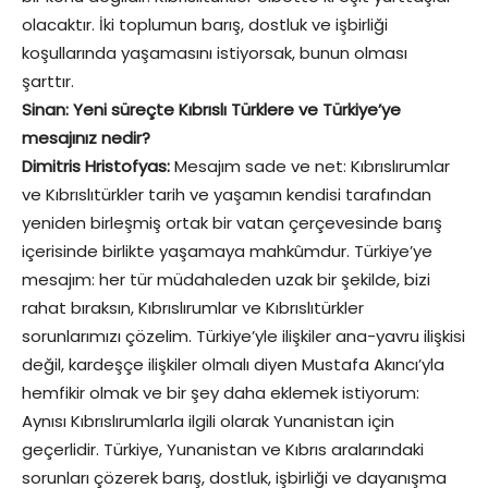
olacaktır. İki toplumun barış, dostluk ve işbirliği
koşullarında yaşamasını istiyorsak, bunun olması
şarttır.
Sinan: Yeni süreçte Kıbrıslı Türklere ve Türkiye’ye
mesajınız nedir?
Dimitris Hristofyas:
Mesajım sade ve net: Kıbrıslırumlar
ve Kıbrıslıtürkler tarih ve yaşamın kendisi tarafından
yeniden birleşmiş ortak bir vatan çerçevesinde barış
içerisinde birlikte yaşamaya mahkûmdur. Türkiye’ye
mesajım: her tür müdahaleden uzak bir şekilde, bizi
rahat bıraksın, Kıbrıslırumlar ve Kıbrıslıtürkler
sorunlarımızı çözelim. Türkiye’yle ilişkiler ana-yavru ilişkisi
değil, kardeşçe ilişkiler olmalı diyen Mustafa Akıncı’yla
hemfikir olmak ve bir şey daha eklemek istiyorum:
Aynısı Kıbrıslırumlarla ilgili olarak Yunanistan için
geçerlidir. Türkiye, Yunanistan ve Kıbrıs aralarındaki
sorunları çözerek barış, dostluk, işbirliği ve dayanışma