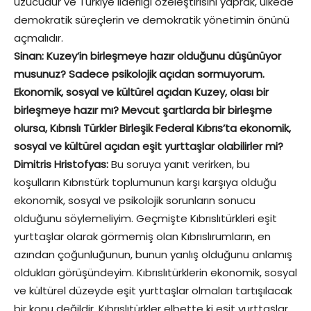
üzücüdür ve Türkiye liderliği özeleştirisini yaprak, ülkede
demokratik süreçlerin ve demokratik yönetimin önünü
açmalıdır.
Sinan: Kuzey’in birleşmeye hazır olduğunu düşünüyor
musunuz? Sadece psikolojik açıdan sormuyorum.
Ekonomik, sosyal ve kültürel açıdan Kuzey, olası bir
birleşmeye hazır mı? Mevcut şartlarda bir birleşme
olursa, Kıbrıslı Türkler Birleşik Federal Kıbrıs’ta ekonomik,
sosyal ve kültürel açıdan eşit yurttaşlar olabilirler mi?
Dimitris Hristofyas:
Bu soruya yanıt verirken, bu
koşulların Kıbrıstürk toplumunun karşı karşıya olduğu
ekonomik, sosyal ve psikolojik sorunların sonucu
olduğunu söylemeliyim. Geçmişte Kıbrıslıtürkleri eşit
yurttaşlar olarak görmemiş olan Kıbrıslırumların, en
azından çoğunluğunun, bunun yanlış olduğunu anlamış
oldukları görüşündeyim. Kıbrıslıtürklerin ekonomik, sosyal
ve kültürel düzeyde eşit yurttaşlar olmaları tartışılacak
bir konu değildir. Kıbrıslıtürkler elbette ki eşit yurttaşlar