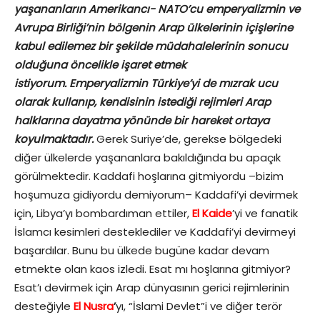
yaşananların Amerikancı- NATO’cu emperyalizmin ve
Avrupa Birliği’nin bölgenin Arap ülkelerinin içişlerine
kabul edilemez bir şekilde müdahalelerinin sonucu
olduğuna öncelikle işaret etmek
istiyorum.
Emperyalizmin Türkiye’yi de mızrak ucu
olarak kullanıp, kendisinin istediği rejimleri Arap
halklarına dayatma yönünde bir hareket ortaya
koyulmaktadır.
Gerek Suriye’de, gerekse bölgedeki
diğer ülkelerde yaşananlara bakıldığında bu apaçık
görülmektedir. Kaddafi hoşlarına gitmiyordu –bizim
hoşumuza gidiyordu demiyorum– Kaddafi’yi devirmek
için, Libya’yı bombardıman ettiler,
El Kaide
’yi ve fanatik
İslamcı kesimleri desteklediler ve Kaddafi’yi devirmeyi
başardılar. Bunu bu ülkede bugüne kadar devam
etmekte olan kaos izledi. Esat mı hoşlarına gitmiyor?
Esat’ı devirmek için Arap dünyasının gerici rejimlerinin
desteğiyle
El Nusra
’
yı, “İslami Devlet”i ve diğer terör