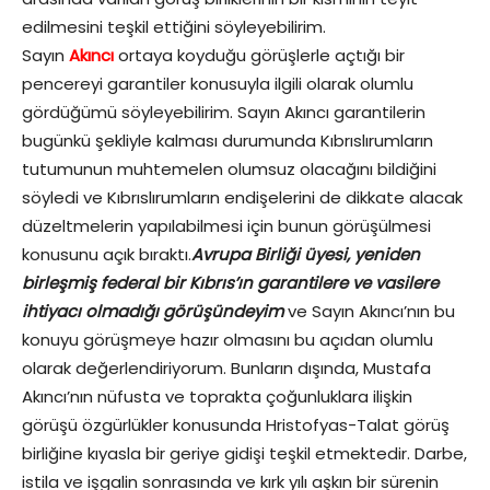
edilmesini teşkil ettiğini söyleyebilirim.
Sayın
Akıncı
ortaya koyduğu görüşlerle açtığı bir
pencereyi garantiler konusuyla ilgili olarak olumlu
gördüğümü söyleyebilirim. Sayın Akıncı garantilerin
bugünkü şekliyle kalması durumunda Kıbrıslırumların
tutumunun muhtemelen olumsuz olacağını bildiğini
söyledi ve Kıbrıslırumların endişelerini de dikkate alacak
düzeltmelerin yapılabilmesi için bunun görüşülmesi
konusunu açık bıraktı.
Avrupa Birliği üyesi, yeniden
birleşmiş federal bir Kıbrıs’ın garantilere ve vasilere
ihtiyacı olmadığı görüşündeyim
ve Sayın Akıncı’nın bu
konuyu görüşmeye hazır olmasını bu açıdan olumlu
olarak değerlendiriyorum. Bunların dışında, Mustafa
Akıncı’nın nüfusta ve toprakta çoğunluklara ilişkin
görüşü özgürlükler konusunda Hristofyas-Talat görüş
birliğine kıyasla bir geriye gidişi teşkil etmektedir. Darbe,
istila ve işgalin sonrasında ve kırk yılı aşkın bir sürenin