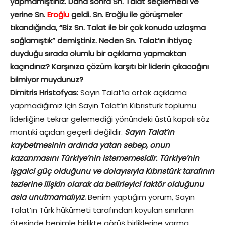
yapmamıştınız. Daha sonra Sn. Talat seçilemedi ve
yerine Sn.
Eroğlu
geldi. Sn. Eroğlu ile görüşmeler
tıkandığında, “Biz Sn. Talat ile bir çok konuda uzlaşma
sağlamıştık” demiştiniz. Neden Sn. Talat’ın ihtiyaç
duyduğu sırada olumlu bir açıklama yapmaktan
kaçındınız? Karşınıza çözüm karşıtı bir liderin çıkacağını
bilmiyor muydunuz?
Dimitris Hristofyas:
Sayın Talat’la ortak açıklama
yapmadığımız için Sayın Talat’ın Kıbrıstürk toplumu
liderliğine tekrar gelemediği yönündeki üstü kapalı söz
mantıki açıdan geçerli değildir.
Sayın Talat’ın
kaybetmesinin ardında yatan sebep, onun
kazanmasını Türkiye’nin istememesidir. Türkiye’nin
işgalci güç olduğunu ve dolayısıyla Kıbrıstürk tarafının
tezlerine ilişkin olarak da belirleyici faktör olduğunu
asla unutmamalıyız
.
Benim yaptığım yorum, Sayın
Talat’ın Türk hükümeti tarafından koyulan sınırların
ötesinde benimle birlikte görüş birliklerine varma