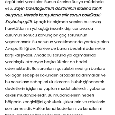
örgütlerini yarattılar. Bunun üzerine Rusya müdahale
etti.
Sayın Davutoğlu’nun doktrininin iflasına tanık
oluyoruz. Nerede komşularla sıfır sorun politikası?
Kaybolup gitti.
Apaçık bir biçimde yapılan bu savaş
harekâtlarının yol açtığı insanlık dışı, canavarca
durumun sonucu korkunç bir göç sorununun
yaşanmasıdır. Bu sorunun yaratılmasında yardakçı olan
Avrupa Birliği de, Türkiye de bunun bedelini ödemekle
karşı karşıyadır. Ancak bu soruna yol açılmasında
yardakçılık etmeyen başka ülkeler de bedel
ödemektedir. Bu sorunların çözülebilmesi için bunlara
yol açan sebepler kökünden ortadan kaldırılmalıdır ve
bu sorunların sebepleri uluslararası hukuk çiğnenerek
devletlerin içişlerine yapılan müdahalelerdir, yabancı
askeri müdahalelerdir. Bu müdahalelerin hedefi
bölgenin zenginliğini çok uluslu şirketlerin ve tekellerin
sömürmesidir. Halklar kendi kaderlerini ve kendilerini