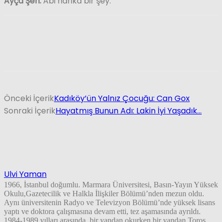
Ayça Şen:
Abi harika bir şey.
Önceki İçerik
Kadıköy’ün Yalnız Çocuğu: Can Gox
Sonraki İçerik
Hayatmış Bunun Adı: Lakin İyi Yaşadık…
Ulvi Yaman
1966, İstanbul doğumlu. Marmara Üniversitesi, Basın-Yayın Yüksek
Okulu,Gazetecilik ve Halkla İlişkiler Bölümü’nden mezun oldu.
Aynı üniversitenin Radyo ve Televizyon Bölümü’nde yüksek lisans
yaptı ve doktora çalışmasına devam etti, tez aşamasında ayrıldı.
1984-1989 yılları arasında, bir yandan okurken bir yandan Toros