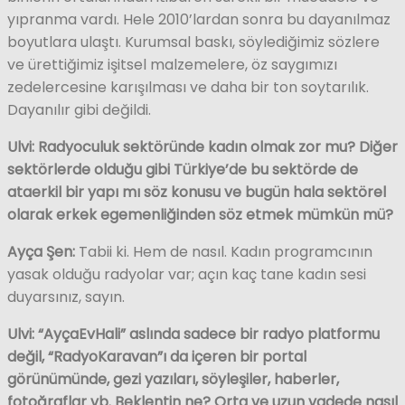
yıpranma vardı. Hele 2010’lardan sonra bu dayanılmaz
boyutlara ulaştı. Kurumsal baskı, söylediğimiz sözlere
ve ürettiğimiz işitsel malzemelere, öz saygımızı
zedelercesine karışılması ve daha bir ton soytarılık.
Dayanılır gibi değildi.
Ulvi: Radyoculuk sektöründe kadın olmak zor mu? Diğer
sektörlerde olduğu gibi Türkiye’de bu sektörde de
ataerkil bir yapı mı söz konusu ve bugün hala sektörel
olarak erkek egemenliğinden söz etmek mümkün mü?
Ayça Şen:
Tabii ki. Hem de nasıl. Kadın programcının
yasak olduğu radyolar var; açın kaç tane kadın sesi
duyarsınız, sayın.
Ulvi:
“AyçaEvHali” aslında sadece bir radyo platformu
değil, “RadyoKaravan”ı da içeren bir portal
görünümünde, gezi yazıları, söyleşiler, haberler,
fotoğraflar vb. Beklentin ne? Orta ve uzun vadede nasıl