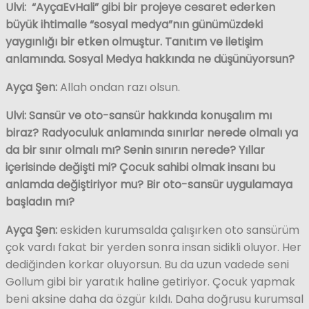
Ulvi:
“AyçaEvHali” gibi bir projeye cesaret ederken
büyük ihtimalle “sosyal medya”nın günümüzdeki
yaygınlığı bir etken olmuştur. Tanıtım ve iletişim
anlamında. Sosyal Medya hakkında ne düşünüyorsun?
Ayça Şen:
Allah ondan razı olsun.
Ulvi: Sansür ve oto-sansür hakkında konuşalım mı
biraz? Radyoculuk anlamında sınırlar nerede olmalı ya
da bir sınır olmalı mı? Senin sınırın nerede? Yıllar
içerisinde değişti mi? Çocuk sahibi olmak insanı bu
anlamda değiştiriyor mu? Bir oto-sansür uygulamaya
başladın mı?
Ayça Şen:
eskiden kurumsalda çalışırken oto sansürüm
çok vardı fakat bir yerden sonra insan sidikli oluyor. Her
dediğinden korkar oluyorsun. Bu da uzun vadede seni
Gollum gibi bir yaratık haline getiriyor. Çocuk yapmak
beni aksine daha da özgür kıldı. Daha doğrusu kurumsal