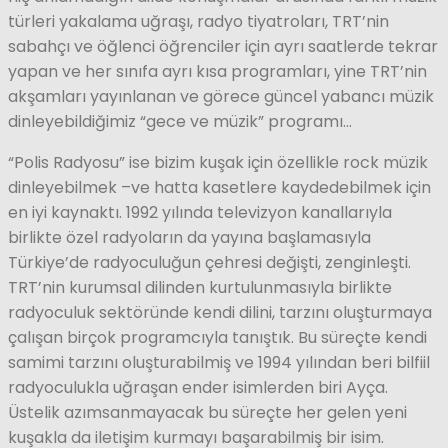
türleri yakalama uğraşı, radyo tiyatroları, TRT’nin
sabahçı ve öğlenci öğrenciler için ayrı saatlerde tekrar
yapan ve her sınıfa ayrı kısa programları, yine TRT’nin
akşamları yayınlanan ve görece güncel yabancı müzik
dinleyebildiğimiz “gece ve müzik” programı…
“Polis Radyosu” ise bizim kuşak için özellikle rock müzik
dinleyebilmek –ve hatta kasetlere kaydedebilmek için
en iyi kaynaktı. 1992 yılında televizyon kanallarıyla
birlikte özel radyoların da yayına başlamasıyla
Türkiye’de radyoculuğun çehresi değişti, zenginleşti.
TRT’nin kurumsal dilinden kurtulunmasıyla birlikte
radyoculuk sektöründe kendi dilini, tarzını oluşturmaya
çalışan birçok programcıyla tanıştık. Bu süreçte kendi
samimi tarzını oluşturabilmiş ve 1994 yılından beri bilfiil
radyoculukla uğraşan ender isimlerden biri Ayça.
Üstelik azımsanmayacak bu süreçte her gelen yeni
kuşakla da iletişim kurmayı başarabilmiş bir isim.