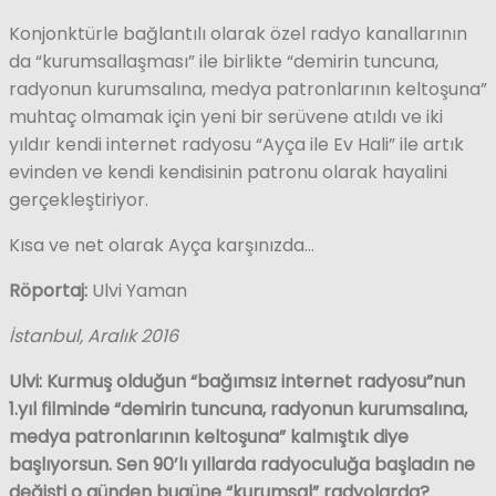
Konjonktürle bağlantılı olarak özel radyo kanallarının
da “kurumsallaşması” ile birlikte “demirin tuncuna,
radyonun kurumsalına, medya patronlarının keltoşuna”
muhtaç olmamak için yeni bir serüvene atıldı ve iki
yıldır kendi internet radyosu “Ayça ile Ev Hali” ile artık
evinden ve kendi kendisinin patronu olarak hayalini
gerçekleştiriyor.
Kısa ve net olarak Ayça karşınızda…
Röportaj:
Ulvi Yaman
İstanbul, Aralık 2016
Ulvi: Kurmuş olduğun “bağımsız internet radyosu”nun
1.yıl filminde “demirin tuncuna, radyonun kurumsalına,
medya patronlarının keltoşuna” kalmıştık diye
başlıyorsun. Sen 90’lı yıllarda radyoculuğa başladın ne
değişti o günden bugüne “kurumsal” radyolarda?