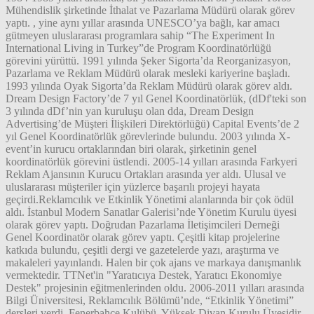
Mühendislik şirketinde İthalat ve Pazarlama Müdürü olarak görev
yaptı. , yine aynı yıllar arasında UNESCO’ya bağlı, kar amacı
gütmeyen uluslararası programlara sahip “The Experiment In
International Living in Turkey”de Program Koordinatörlüğü
görevini yürüttü. 1991 yılında Şeker Sigorta’da Reorganizasyon,
Pazarlama ve Reklam Müdürü olarak mesleki kariyerine başladı.
1993 yılında Oyak Sigorta’da Reklam Müdürü olarak görev aldı.
Dream Design Factory’de 7 yıl Genel Koordinatörlük, (dDf'teki son
3 yılında dDf’nin yan kuruluşu olan dda, Dream Design
Advertising’de Müşteri İlişkileri Direktörlüğü) Capital Events’de 2
yıl Genel Koordinatörlük görevlerinde bulundu. 2003 yılında X-
event’in kurucu ortaklarından biri olarak, şirketinin genel
koordinatörlük görevini üstlendi. 2005-14 yılları arasında Farkyeri
Reklam Ajansının Kurucu Ortakları arasında yer aldı. Ulusal ve
uluslararası müşteriler için yüzlerce başarılı projeyi hayata
geçirdi.Reklamcılık ve Etkinlik Yönetimi alanlarında bir çok ödül
aldı. İstanbul Modern Sanatlar Galerisi’nde Yönetim Kurulu üyesi
olarak görev yaptı. Doğrudan Pazarlama İletişimcileri Derneği
Genel Koordinatör olarak görev yaptı. Çeşitli kitap projelerine
katkıda bulundu, çeşitli dergi ve gazetelerde yazı, araştırma ve
makaleleri yayınlandı. Halen bir çok ajans ve markaya danışmanlık
vermektedir. TTNet'in "Yaratıcıya Destek, Yaratıcı Ekonomiye
Destek" projesinin eğitmenlerinden oldu. 2006-2011 yılları arasında
Bilgi Üniversitesi, Reklamcılık Bölümü’nde, “Etkinlik Yönetimi”
dersleri verdi. Fenerbahçe Kulübü, Yüksek Divan Kurulu Üyesidir