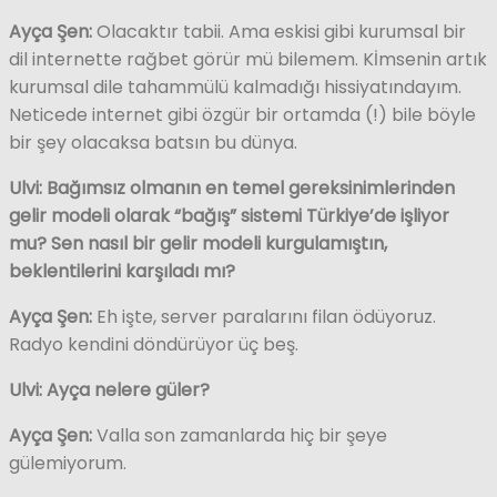
Ayça Şen:
Olacaktır tabii. Ama eskisi gibi kurumsal bir
dil internette rağbet görür mü bilemem. Kİmsenin artık
kurumsal dile tahammülü kalmadığı hissiyatındayım.
Neticede internet gibi özgür bir ortamda (!) bile böyle
bir şey olacaksa batsın bu dünya.
Ulvi: Bağımsız olmanın en temel gereksinimlerinden
gelir modeli olarak “bağış” sistemi Türkiye’de işliyor
mu? Sen nasıl bir gelir modeli kurgulamıştın,
beklentilerini karşıladı mı?
Ayça Şen:
Eh işte, server paralarını filan ödüyoruz.
Radyo kendini döndürüyor üç beş.
Ulvi: Ayça nelere güler?
Ayça Şen:
Valla son zamanlarda hiç bir şeye
gülemiyorum.