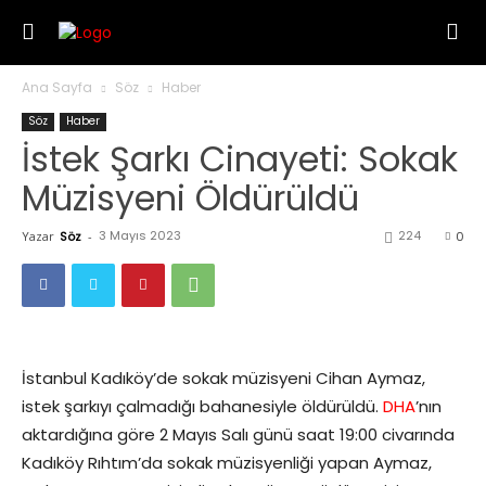
Ana Sayfa
Söz
Haber
Söz
Haber
İstek Şarkı Cinayeti: Sokak
Müzisyeni Öldürüldü
3 Mayıs 2023
224
Yazar
Söz
-
0
İstanbul Kadıköy’de sokak müzisyeni Cihan Aymaz,
istek şarkıyı çalmadığı bahanesiyle öldürüldü.
DHA
’nın
aktardığına göre 2 Mayıs Salı günü saat 19:00 civarında
Kadıköy Rıhtım’da sokak müzisyenliği yapan Aymaz,