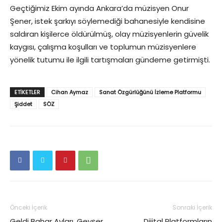
Geçtiğimiz Ekim ayında Ankara’da müzisyen Onur
Şener, istek şarkıyı söylemediği bahanesiyle kendisine
saldıran kişilerce öldürülmüş, olay müzisyenlerin güvelik
kaygısı, çalışma koşulları ve toplumun müzisyenlere
yönelik tutumu ile ilgili tartışmaları gündeme getirmişti.
ETIKETLER
Cihan Aymaz
Sanat Özgürlüğünü İzleme Platformu
Şiddet
SÖZ
Önceki İçerik
Sonraki İçerik
Geldi Bahar Ayları, Gevşer
Dijital Platformların