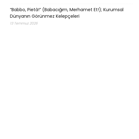
“Babbo, Pietà!” (Babacığım, Merhamet Et!); Kurumsal
Dünyanın Görünmez Kelepçeleri
13 Temmuz 2026