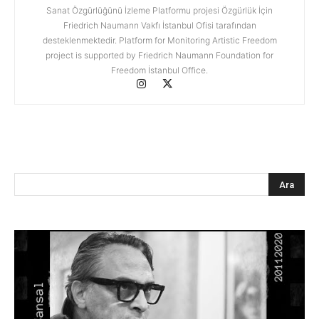
Sanat Özgürlüğünü İzleme Platformu projesi Özgürlük İçin
Friedrich Naumann Vakfı İstanbul Ofisi tarafından
desteklenmektedir. Platform for Monitoring Artistic Freedom
project is supported by Friedrich Naumann Foundation for
Freedom İstanbul Office.