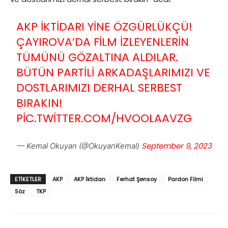
AKP IKTIDARI YINE ÖZGÜRLÜKÇÜ!
ÇAYIROVA’DA FILM IZLEYENLERIN
TÜMÜNÜ GÖZALTINA ALDILAR.
BÜTÜN PARTILI ARKADAŞLARIMIZI VE
DOSTLARIMIZI DERHAL SERBEST
BIRAKIN!
PIC.TWITTER.COM/HVOOLAAVZG
September 9, 2023
— Kemal Okuyan (@OkuyanKemal)
ETIKETLER
AKP
AKP İktidarı
Ferhat Şensoy
Pardon Filmi
Söz
TKP