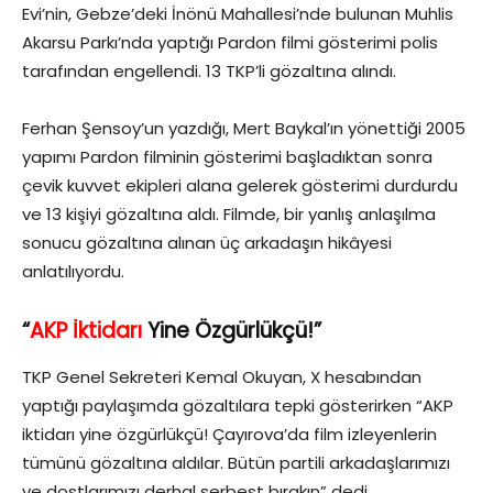
Evi’nin, Gebze’deki İnönü Mahallesi’nde bulunan Muhlis
Akarsu Parkı’nda yaptığı Pardon filmi gösterimi polis
tarafından engellendi. 13 TKP’li gözaltına alındı.
Ferhan Şensoy’un yazdığı, Mert Baykal’ın yönettiği 2005
yapımı Pardon filminin gösterimi başladıktan sonra
çevik kuvvet ekipleri alana gelerek gösterimi durdurdu
ve 13 kişiyi gözaltına aldı. Filmde, bir yanlış anlaşılma
sonucu gözaltına alınan üç arkadaşın hikâyesi
anlatılıyordu.
“
AKP İktidarı
Yine Özgürlükçü!”
TKP Genel Sekreteri Kemal Okuyan, X hesabından
yaptığı paylaşımda gözaltılara tepki gösterirken “AKP
iktidarı yine özgürlükçü! Çayırova’da film izleyenlerin
tümünü gözaltına aldılar. Bütün partili arkadaşlarımızı
ve dostlarımızı derhal serbest bırakın” dedi.