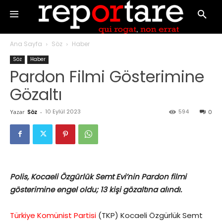
Ana Sayfa
Söz
Haber
Söz
Haber
Pardon Filmi Gösterimine
Gözaltı
10 Eylül 2023
594
Yazar
Söz
-
0
Polis, Kocaeli Özgürlük Semt Evi’nin Pardon filmi
gösterimine engel oldu; 13 kişi gözaltına alındı.
Türkiye Komünist Partisi
(TKP) Kocaeli Özgürlük Semt