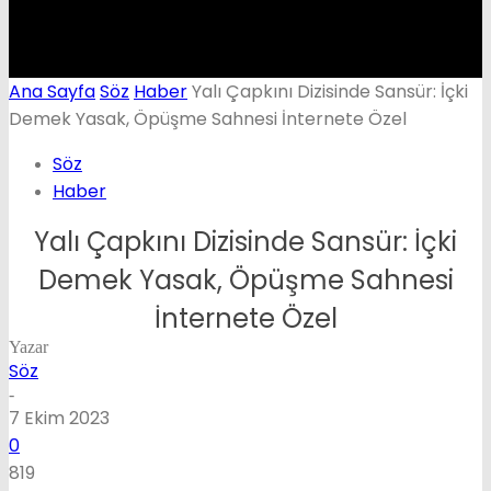
Ana Sayfa
Söz
Haber
Yalı Çapkını Dizisinde Sansür: İçki
Demek Yasak, Öpüşme Sahnesi İnternete Özel
Söz
Haber
Yalı Çapkını Dizisinde Sansür: İçki
Demek Yasak, Öpüşme Sahnesi
İnternete Özel
Yazar
Söz
-
7 Ekim 2023
0
819