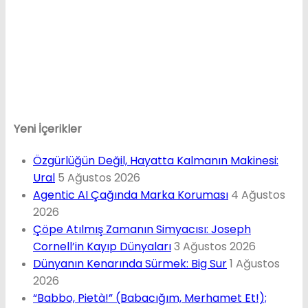
Yeni İçerikler
Özgürlüğün Değil, Hayatta Kalmanın Makinesi:
Ural
5 Ağustos 2026
Agentic AI Çağında Marka Koruması
4 Ağustos
2026
Çöpe Atılmış Zamanın Simyacısı: Joseph
Cornell’in Kayıp Dünyaları
3 Ağustos 2026
Dünyanın Kenarında Sürmek: Big Sur
1 Ağustos
2026
“Babbo, Pietà!” (Babacığım, Merhamet Et!);