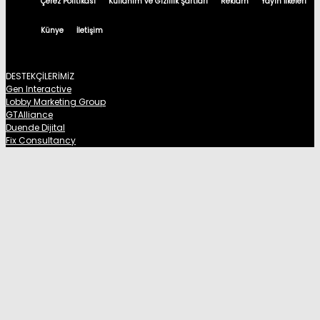
Çerez Politikası
Kullanım ve Gizlilik Şartları
Reklam
Yayın İlkeleri
Künye
İletişim
DESTEKÇİLERİMİZ
Gen Interactive
Lobby Marketing Group
GTAlliance
Duende Dijital
Fix Consultancy