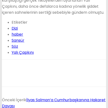
karşılaştığı gerçek hikayelerden uyarlanan Yalı
Çapkını, daha önce defalarca kadına yönelik şiddet
içeren sahnelerinin sertliği sebebiyle gündem olmuştu.
Etiketler
Dizi
haber
Sansür
Söz
Yalı Çapkını
Önceki İçerik
İlyas Salman’a Cumhurbaşkanına Hakaret
Davası