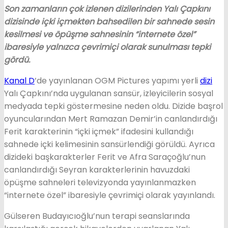
Son zamanların çok izlenen dizilerinden Yalı Çapkını
dizisinde içki içmekten bahsedilen bir sahnede sesin
kesilmesi ve öpüşme sahnesinin “internete özel”
ibaresiyle yalnızca çevrimiçi olarak sunulması tepki
gördü.
Kanal D
’de yayınlanan OGM Pictures yapımı yerli
dizi
Yalı Çapkını’nda uygulanan sansür, izleyicilerin sosyal
medyada tepki göstermesine neden oldu. Dizide başrol
oyuncularından Mert Ramazan Demir’in canlandırdığı
Ferit karakterinin “içki içmek” ifadesini kullandığı
sahnede içki kelimesinin sansürlendiği görüldü. Ayrıca
dizideki başkarakterler Ferit ve Afra Saraçoğlu’nun
canlandırdığı Seyran karakterlerinin havuzdaki
öpüşme sahneleri televizyonda yayınlanmazken
“internete özel” ibaresiyle çevrimiçi olarak yayınlandı.
Gülseren Budayıcıoğlu’nun terapi seanslarında