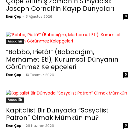
Çöpe Atılmış Zamanın Simyacısı:
Joseph Cornell’in Kayıp Dünyaları
Eren Çep
-
3 Ağustos 2026
0
Arada Bir
“Babbo, Pietà!” (Babacığım,
Merhamet Et!); Kurumsal Dünyanın
Görünmez Kelepçeleri
Eren Çep
-
13 Temmuz 2026
0
Arada Bir
Kapitalist Bir Dünyada “Sosyalist
Patron” Olmak Mümkün mü?
Eren Çep
-
26 Haziran 2026
0