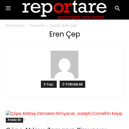
Ana Sayfa
Yazarlar
Yazar: Eren Çep
Eren Çep
3 Yazı
0 YORUMLAR
Arada Bir