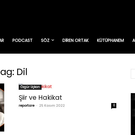
AR
PODCAST
SÖZ
DIREN ORTAK
KÜTÜPHANEM
A
ag: Dil
Özgür Uçkan
Şiir ve Hakikat
reportare
-
25 Kasım 2022
0