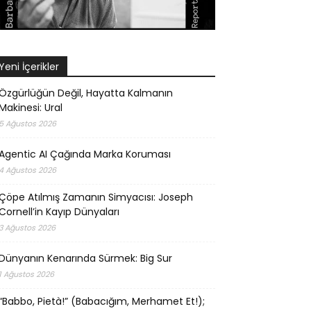
Yeni İçerikler
Özgürlüğün Değil, Hayatta Kalmanın
Makinesi: Ural
5 Ağustos 2026
Agentic AI Çağında Marka Koruması
4 Ağustos 2026
Çöpe Atılmış Zamanın Simyacısı: Joseph
Cornell’in Kayıp Dünyaları
3 Ağustos 2026
Dünyanın Kenarında Sürmek: Big Sur
1 Ağustos 2026
“Babbo, Pietà!” (Babacığım, Merhamet Et!);