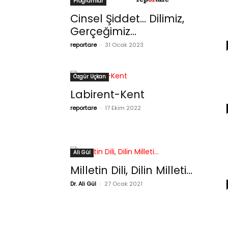
Programlar
Cinsel Şiddet… Dilimiz,
Gerçeğimiz…
reportare
-
31 Ocak 2023
Özgür Uçkan
Labirent-Kent
reportare
-
17 Ekim 2022
Ali Gül
Milletin Dili, Dilin Milleti…
Dr. Ali Gül
-
27 Ocak 2021