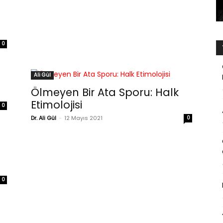
0
Ali Gül
Ölmeyen Bir Ata Sporu: Halk
Etimolojisi
0
Dr. Ali Gül
-
12 Mayıs 2021
0
0