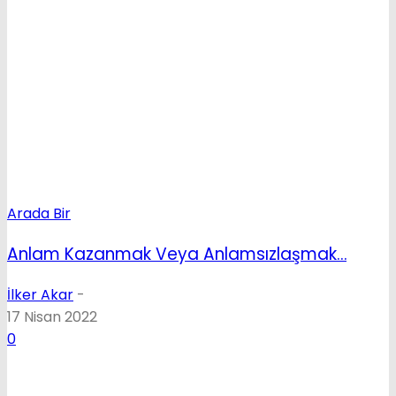
Arada Bir
Anlam Kazanmak Veya Anlamsızlaşmak…
İlker Akar
-
17 Nisan 2022
0