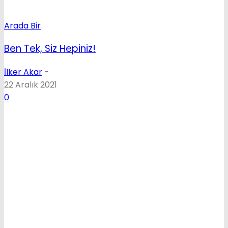
Arada Bir
Ben Tek, Siz Hepiniz!
İlker Akar
-
22 Aralık 2021
0