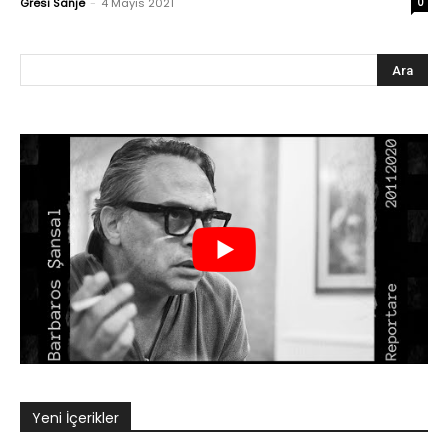
Gresi Sanje
-
4 Mayıs 2021
0
Yeni İçerikler