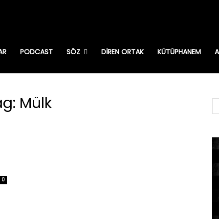
AR
PODCAST
SÖZ
DIREN ORTAK
KÜTÜPHANEM
A
ag: Mülk
0