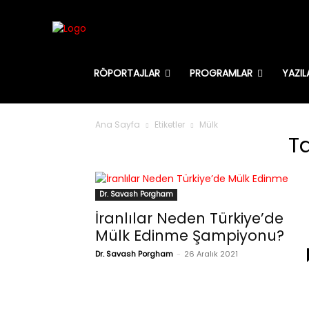
RÖPORTAJLAR
PROGRAMLAR
YAZIL
Ana Sayfa
Etiketler
Mülk
T
Dr. Savash Porgham
İranlılar Neden Türkiye’de
Mülk Edinme Şampiyonu?
Dr. Savash Porgham
-
26 Aralık 2021