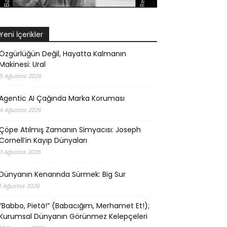
Yeni İçerikler
Özgürlüğün Değil, Hayatta Kalmanın
Makinesi: Ural
5 Ağustos 2026
Agentic AI Çağında Marka Koruması
4 Ağustos 2026
Çöpe Atılmış Zamanın Simyacısı: Joseph
Cornell’in Kayıp Dünyaları
3 Ağustos 2026
Dünyanın Kenarında Sürmek: Big Sur
1 Ağustos 2026
“Babbo, Pietà!” (Babacığım, Merhamet Et!);
Kurumsal Dünyanın Görünmez Kelepçeleri