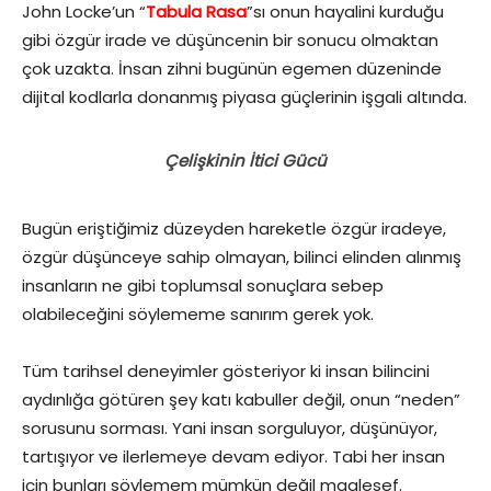
John Locke’un “
Tabula Rasa
”sı onun hayalini kurduğu
gibi özgür irade ve düşüncenin bir sonucu olmaktan
çok uzakta. İnsan zihni bugünün egemen düzeninde
dijital kodlarla donanmış piyasa güçlerinin işgali altında.
Çelişkinin İtici Gücü
Bugün eriştiğimiz düzeyden hareketle özgür iradeye,
özgür düşünceye sahip olmayan, bilinci elinden alınmış
insanların ne gibi toplumsal sonuçlara sebep
olabileceğini söylememe sanırım gerek yok.
Tüm tarihsel deneyimler gösteriyor ki insan bilincini
aydınlığa götüren şey katı kabuller değil, onun “neden”
sorusunu sorması. Yani insan sorguluyor, düşünüyor,
tartışıyor ve ilerlemeye devam ediyor. Tabi her insan
için bunları söylemem mümkün değil maalesef.