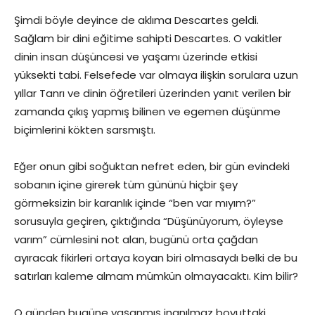
Şimdi böyle deyince de aklıma Descartes geldi.
Sağlam bir dini eğitime sahipti Descartes. O vakitler
dinin insan düşüncesi ve yaşamı üzerinde etkisi
yüksekti tabi. Felsefede var olmaya ilişkin sorulara uzun
yıllar Tanrı ve dinin öğretileri üzerinden yanıt verilen bir
zamanda çıkış yapmış bilinen ve egemen düşünme
biçimlerini kökten sarsmıştı.
Eğer onun gibi soğuktan nefret eden, bir gün evindeki
sobanın içine girerek tüm gününü hiçbir şey
görmeksizin bir karanlık içinde “ben var mıyım?”
sorusuyla geçiren, çıktığında “Düşünüyorum, öyleyse
varım” cümlesini not alan, bugünü orta çağdan
ayıracak fikirleri ortaya koyan biri olmasaydı belki de bu
satırları kaleme almam mümkün olmayacaktı. Kim bilir?
O günden bugüne yaşanmış inanılmaz boyuttaki