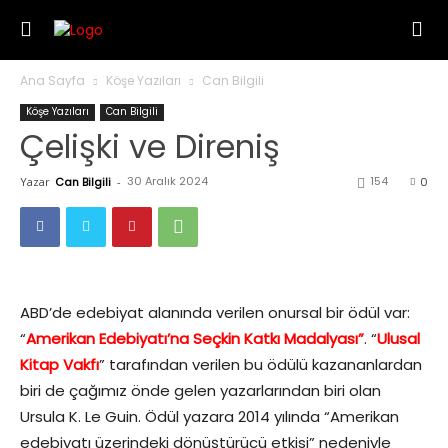
Ana Sayfa
Köşe Yazıları
Can Bilgili
Köşe Yazıları
Can Bilgili
Çelişki ve Direniş
30 Aralık 2024
154
Yazar
Can Bilgili
-
0
ABD’de edebiyat alanında verilen onursal bir ödül var:
“
Amerikan Edebiyatı’na Seçkin Katkı Madalyası”
. “
Ulusal
Kitap Vakfı
” tarafından verilen bu ödülü kazananlardan
biri de çağımız önde gelen yazarlarından biri olan
Ursula K. Le Guin. Ödül yazara 2014 yılında “Amerikan
edebiyatı üzerindeki dönüştürücü etkisi” nedeniyle