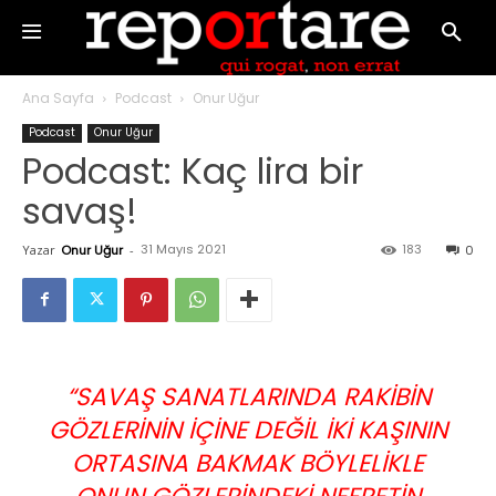
Ana Sayfa
Podcast
Onur Uğur
Podcast
Onur Uğur
Podcast: Kaç lira bir
savaş!
31 Mayıs 2021
183
Yazar
Onur Uğur
-
0
“SAVAŞ SANATLARINDA RAKIBIN
GÖZLERININ IÇINE DEĞIL IKI KAŞININ
ORTASINA BAKMAK BÖYLELIKLE