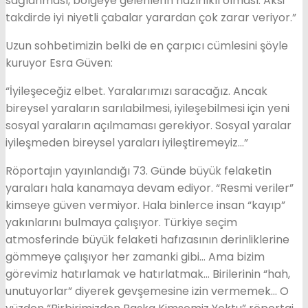
sağlanması, bölgeye gelenlerin hazırlıklı olması. Aksi
takdirde iyi niyetli çabalar yarardan çok zarar veriyor.”
Uzun sohbetimizin belki de en çarpıcı cümlesini şöyle
kuruyor Esra Güven:
“İyileşeceğiz elbet. Yaralarımızı saracağız. Ancak
bireysel yaraların sarılabilmesi, iyileşebilmesi için yeni
sosyal yaraların açılmaması gerekiyor. Sosyal yaralar
iyileşmeden bireysel yaraları iyileştiremeyiz…”
Röportajın yayınlandığı 73. Günde büyük felaketin
yaraları hala kanamaya devam ediyor. “Resmi veriler”
kimseye güven vermiyor. Hala binlerce insan “kayıp”
yakınlarını bulmaya çalışıyor. Türkiye seçim
atmosferinde büyük felaketi hafızasının derinliklerine
gömmeye çalışıyor her zamanki gibi… Ama bizim
görevimiz hatırlamak ve hatırlatmak… Birilerinin “hah,
unutuyorlar” diyerek gevşemesine izin vermemek… O