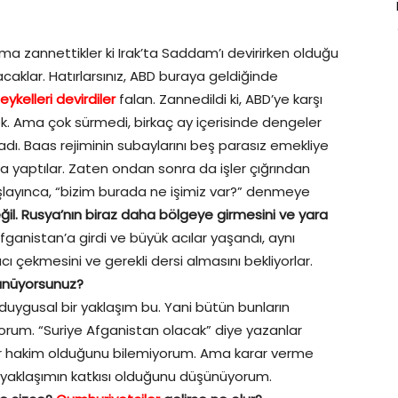
ma zannettikler ki Irak’ta Saddam’ı devirirken olduğu
acaklar. Hatırlarsınız, ABD buraya geldiğinde
heykelleri devirdiler
falan. Zannedildi ki, ABD’ye karşı
 Ama çok sürmedi, birkaç ay içerisinde dengeler
adı. Baas rejiminin subaylarını beş parasız emekliye
a yaptılar. Zaten ondan sonra da işler çığrından
şlayınca, “bizim burada ne işimiz var?” denmeye
l. Rusya’nın biraz daha bölgeye girmesini ve yara
fganistan’a girdi ve büyük acılar yaşandı, aynı
cı çekmesini ve gerekli dersi almasını bekliyorlar.
şünüyorsunuz?
uygusal bir yaklaşım bu. Yani bütün bunların
yorum. “Suriye Afganistan olacak” diye yazanlar
r hakim olduğunu bilemiyorum. Ama karar verme
l yaklaşımın katkısı olduğunu düşünüyorum.