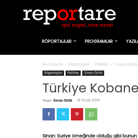
RÖPORTAJLAR
PROGRAMLAR
YAZIL
Ana Sayfa
Röportajlar
Politika
Türkiye Koba
Röportajlar
Politika
Sinan Dirlik
Türkiye Kobane’
18 Ocak 2016
Yazar
Sinan Dirlik
-
Sinan: Suriye örneğinde olduğu gibi bunun a