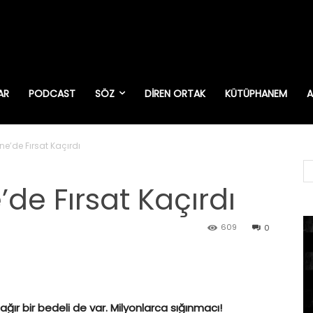
AR
PODCAST
SÖZ
DIREN ORTAK
KÜTÜPHANEM
A
ne’de Fırsat Kaçırdı
de Fırsat Kaçırdı
609
0
ğır bir bedeli de var. Milyonlarca sığınmacı!