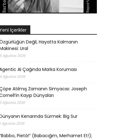
Yeni İçerikler
Özgürlüğün Değil, Hayatta Kalmanın
Makinesi: Ural
5 Ağustos 2026
Agentic AI Çağında Marka Koruması
4 Ağustos 2026
Çöpe Atılmış Zamanın Simyacısı: Joseph
Cornell’in Kayıp Dünyaları
3 Ağustos 2026
Dünyanın Kenarında Sürmek: Big Sur
1 Ağustos 2026
“Babbo, Pietà!” (Babacığım, Merhamet Et!);