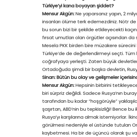
Türkiye’yi kana boyayan şiddet?
Mensur Akgün:
Ne yaparsanız yapın, 2 milyo
insanları ölüme terk edemezdiniz. Nötr de
bu sorun bizi bir şekilde etkileyecekti kaç
fırsat umutları olan örgütler açısından da 
Mesela PKK birden bire müzakere sürecini ke
Türkiye’de de değerlendirmeyi seçti. Tüm
coğrafyaya yerleşti. Zaten büyük devletl
Ortadoğuda şimdi bir başka devletin, Rusy
Sinan: Bütün bu olay ve gelişmeler içerisin
Mensur Akgün:
Hepsinin birbirini tetikleyec
biri sürpriz değildi. Sadece Rusya’nın bur
tarafından bu kadar “hoşgörüyle” yaklaşı
şaşırtan, ABD’nin bu tepkisizliği! Bence bu i
Rusya’yı karşılarına almak istemiyorlar. İkin
görülmesi nedeniyle el üstünde tutulan Ort
kaybetmesi. Ha bir de üçüncü olarak şu var