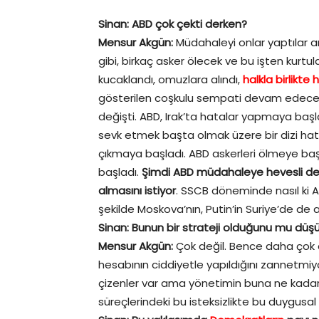
Sinan: ABD çok çekti derken?
Mensur Akgün:
Müdahaleyi onlar yaptılar a
gibi, birkaç asker ölecek ve bu işten kurtul
kucaklandı, omuzlara alındı,
halkla birlikte 
gösterilen coşkulu sempati devam edecek.
değişti. ABD, Irak’ta hatalar yapmaya başl
sevk etmek başta olmak üzere bir dizi hat
çıkmaya başladı. ABD askerleri ölmeye ba
başladı.
Şimdi ABD müdahaleye hevesli deği
almasını istiyor
. SSCB döneminde nasıl ki A
şekilde Moskova’nın, Putin’in Suriye’de de a
Sinan: Bunun bir strateji olduğunu mu dü
Mensur Akgün:
Çok değil. Bence daha çok d
hesabının ciddiyetle yapıldığını zannetmi
çizenler var ama yönetimin buna ne kada
süreçlerindeki bu isteksizlikte bu duygusa