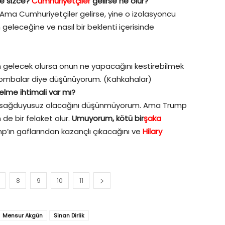
e sizce?
Cumhuriyetçiler
gelirse ne olur?
Ama Cumhuriyetçiler gelirse, yine o izolasyoncu
geleceğine ve nasıl bir beklenti içerisinde
n gelecek olursa onun ne yapacağını kestirebilmek
 bombalar diye düşünüyorum. (Kahkahalar)
gelme ihtimali var mı?
r sağduyusuz olacağını düşünmüyorum. Ama Trump
 de bir felaket olur.
Umuyorum, kötü bir
şaka
’ın gaflarından kazançlı çıkacağını ve
Hilary
8
9
10
11
Mensur Akgün
Sinan Dirlik