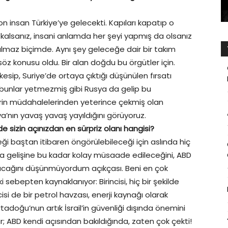
n insan Türkiye’ye gelecekti. Kapıları kapatıp o
 kalsanız, insani anlamda her şeyi yapmış da olsanız
ınılmaz biçimde. Aynı şey geleceğe dair bir takım
söz konusu oldu. Bir alan doğdu bu örgütler için.
sip, Suriye’de ortaya çıktığı düşünülen fırsatı
 bunlar yetmezmiş gibi Rusya da gelip bu
erin müdahalelerinden yeterince çekmiş olan
a’nın yavaş yavaş yayıldığını görüyoruz.
de sizin açınızdan en sürpriz olanı hangisi?
eği baştan itibaren öngörülebileceği için aslında hiç
aya gelişine bu kadar kolay müsaade edileceğini, ABD
lacağını düşünmüyordum açıkçası. Beni en çok
ki sebepten kaynaklanıyor: Birincisi, hiç bir şekilde
cisi de bir petrol havzası, enerji kaynağı olarak
adoğu’nun artık İsrail’in güvenliği dışında önemini
; ABD kendi açısından bakıldığında, zaten çok çekti!