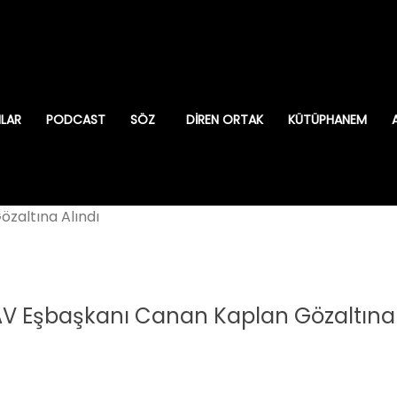
ILAR
PODCAST
SÖZ
DIREN ORTAK
KÜTÜPHANEM
zaltına Alındı
V Eşbaşkanı Canan Kaplan Gözaltına 