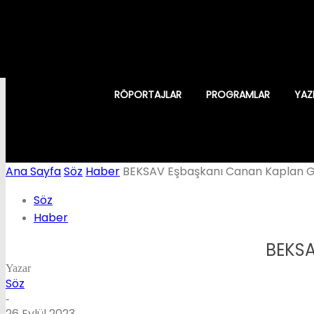
RÖPORTAJLAR
PROGRAMLAR
YAZ
Ana Sayfa
Söz
Haber
BEKSAV Eşbaşkanı Canan Kaplan Gö
Söz
Haber
BEKSA
Yazar
Söz
-
26 Eylül 2023