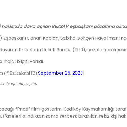
ri hakkında dava açılan BEKSAV eşbaşkanı gözaltına alındı
 Eşbaşkanı Canan Kaplan, Sabiha Gökçen Havalimanı’nda 
yuran Ezilenlerin Hukuk Bürosu (EHB), gözaltı gerekçesine d
ndığı bilgisi verildi.
September 25, 2023
zim (@EzilenlerinHB)
 ile igili paylaşımı.
cağı “Pride” filmi gösterimi Kadıköy Kaymakamlığı tarafı
ı. İfadeleri alındıktan sonra serbest bırakılan sekiz kişi ha