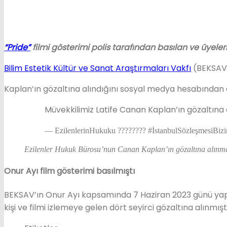
“Pride”
filmi gösterimi polis tarafından basılan ve üyele
Bilim Estetik Kültür ve Sanat Araştırmaları Vakfı
(BEKSAV)
Kaplan’ın gözaltına alındığını sosyal medya hesabından du
Müvekkilimiz Latife Canan Kaplan’ın gözaltına alı
— EzilenlerinHukuku ????️‍???? #İstanbulSözleşmesiBi
Ezilenler Hukuk Bürosu’nun Canan Kaplan’ın gözaltına alınması
Onur Ayı film gösterimi basılmıştı
BEKSAV’ın Onur Ayı kapsamında 7 Haziran 2023 günü yapa
kişi ve filmi izlemeye gelen dört seyirci gözaltına alınmışt