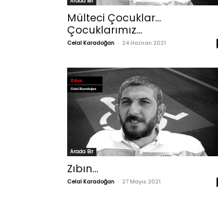
Arada Bir
Mülteci Çocuklar…
Çocuklarımız…
Celal Karadoğan
-
24 Haziran 2021
Arada Bir
Zıbın…
Celal Karadoğan
-
27 Mayıs 2021