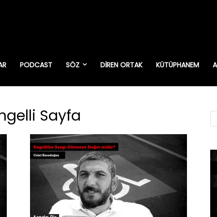
AR
PODCAST
SÖZ
DIREN ORTAK
KÜTÜPHANEM
A
ngelli Sayfa