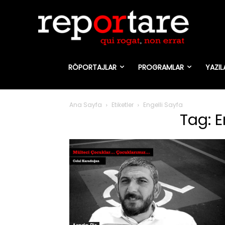
RÖPORTAJLAR
PROGRAMLAR
YAZIL
Ana Sayfa
Etiketler
Engelli Sayfa
Tag: E