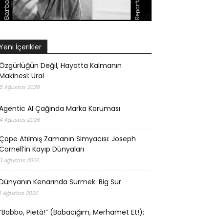
Yeni İçerikler
Özgürlüğün Değil, Hayatta Kalmanın
Makinesi: Ural
5 Ağustos 2026
Agentic AI Çağında Marka Koruması
4 Ağustos 2026
Çöpe Atılmış Zamanın Simyacısı: Joseph
Cornell’in Kayıp Dünyaları
3 Ağustos 2026
Dünyanın Kenarında Sürmek: Big Sur
1 Ağustos 2026
“Babbo, Pietà!” (Babacığım, Merhamet Et!);