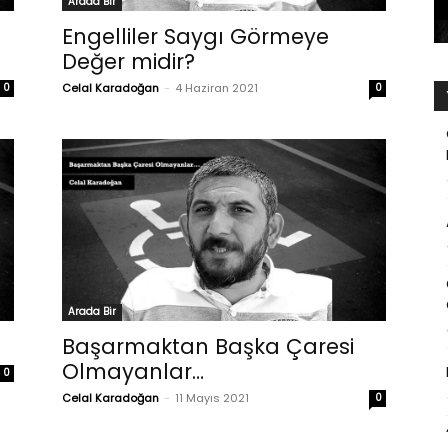
Arada Bir
Engelliler Saygı Görmeye
Değer midir?
0
Celal Karadoğan
-
4 Haziran 2021
0
Arada Bir
Başarmaktan Başka Çaresi
Olmayanlar…
0
Celal Karadoğan
-
11 Mayıs 2021
0