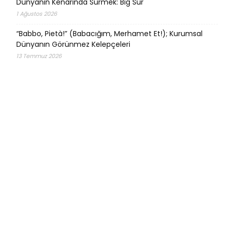
Dünyanın Kenarında Sürmek: Big Sur
1 Ağustos 2026
“Babbo, Pietà!” (Babacığım, Merhamet Et!); Kurumsal
Dünyanın Görünmez Kelepçeleri
13 Temmuz 2026