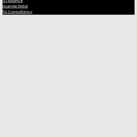
GTAlliance
Duende Dijital
Fix Consultancy