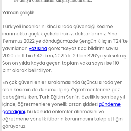
ile dünya ortalamasını karşılaştırabilirsiniz.
Yaman çelişki!
Türkiyeli insanların ikinci sırada güvendiği kesime
inanmakta güçlük çekebilirsiniz; doktorlarımız. Yine
Temmuz 2022’ye döndüğümüzde Şengün Kılıç’ın T24’te
yayınlanan
yazısına
göre; “Beyaz Kod bildirim sayısı
2020’de 11 bin 942 iken, 2021’de 29 bin 826’ya yükselmiş.
Son on yılda kayda geçen toplam vaka sayısı ise 110
bin” olarak belirtiliyor.
En çok güvenilenler sıralamasında üçüncü sırada yer
alan kesimin de durumu ilginç. Öğretmenlerimiz göz
bebeğimiz iken, Türk Eğitim Sen’in, özellikle son beş yıl
içinde, öğretmenlere yönelik artan şiddeti
gündeme
getirdiğini
, bu konuda önlemler alınmasını ve
öğretmene yönelik itibarın korunmasını talep ettiğini
görüyoruz.