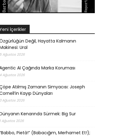
Yeni İçerikler
Özgürlüğün Değil, Hayatta Kalmanın
Makinesi: Ural
5 Ağustos 2026
Agentic AI Çağında Marka Koruması
4 Ağustos 2026
Çöpe Atılmış Zamanın Simyacısı: Joseph
Cornell’in Kayıp Dünyaları
3 Ağustos 2026
Dünyanın Kenarında Sürmek: Big Sur
1 Ağustos 2026
“Babbo, Pietà!” (Babacığım, Merhamet Et!);