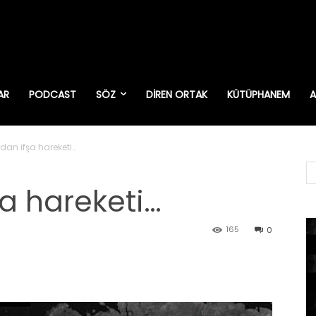
AR
PODCAST
SÖZ
DIREN ORTAK
KÜTÜPHANEM
A
dan ifşa hareketi…
şa hareketi…
165
0