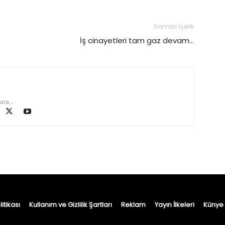
Sonraki İçerik
İş cinayetleri tam gaz devam…
ara...
itikası
Kullanım ve Gizlilik Şartları
Reklam
Yayın İlkeleri
Künye