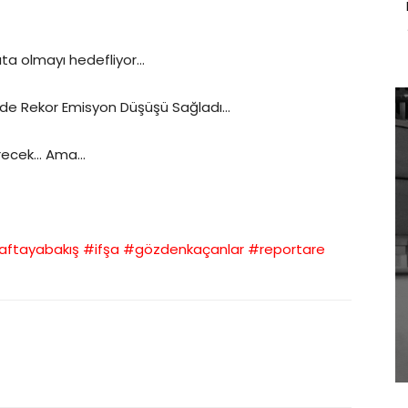
 kıta olmayı hedefliyor…
zeyde Rekor Emisyon Düşüşü Sağladı…
Verecek… Ama…
aftayabakış
​
#ifşa
​
#gözdenkaçanlar
​
#reportare