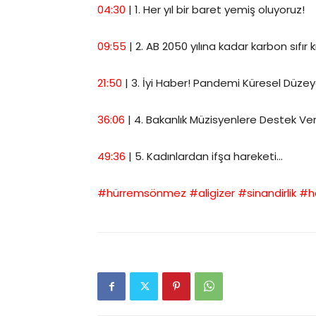
04:30
​ | 1. Her yıl bir baret yemiş oluyoruz!
09:55
​ | 2. AB 2050 yılına kadar karbon sıfır
21:50
​ | 3. İyi Haber! Pandemi Küresel Dü
36:06
​ | 4. Bakanlık Müzisyenlere Destek 
49:36
​ | 5. Kadınlardan ifşa hareketi…
#hürremsönmez
​
#aligizer
​
#sinandirlik
​
#h