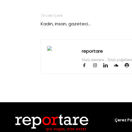
Önceki İçerik
Kadın, insan, gazeteci…
reportare
Sözü olanlara... Sözü çoğaltanl
Çerez Pol