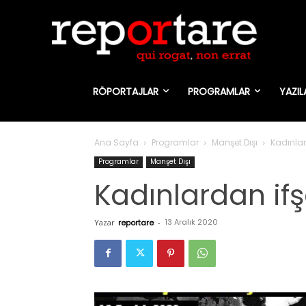
RÖPORTAJLAR
PROGRAMLAR
YAZIL
Ana Sayfa
Programlar
Manşet Dışı
Kadınlar
Programlar
Manşet Dışı
Kadınlardan if
13 Aralık 2020
Yazar
reportare
-