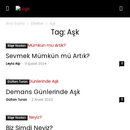
Ana Sayfa
Etiketler
Aşk
Tag: Aşk
Köşe Yazıları
Sevmek Mümkün mü Artık?
Leyla Alp
-
11 Şubat 2024
0
Gültan Turan
Demans Günlerinde Aşk
Gültan Turan
-
2 Aralık 2023
0
Köşe Yazıları
Biz Şimdi Neyiz?