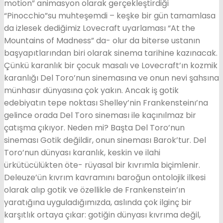
motion” animasyon olarak gerçekleştirdiği
“Pinocchio”su muhteşemdi – keşke bir gün tamamlasa
da izlesek dediğimiz Lovecraft uyarlaması “At the
Mountains of Madness” da- olur da biterse ustanın
başyapıtlarından biri olarak sinema tarihine kazınacak.
Çünkü karanlık bir çocuk masalı ve Lovecraft’ın kozmik
karanlığı Del Toro’nun sinemasına ve onun nevi şahsına
münhasır dünyasına çok yakın. Ancak iş gotik
edebiyatın tepe noktası Shelley’nin Frankensteinı’na
gelince orada Del Toro sineması ile kaçınılmaz bir
çatışma çıkıyor. Neden mi? Başta Del Toro’nun
sineması Gotik değildir, onun sineması Barok’tur. Del
Toro’nun dünyası karanlık, keskin ve ilahi
ürkütücülükten öte- rüyasal bir kıvrımla biçimlenir.
Deleuze’ün kıvrım kavramını baroğun ontolojik ilkesi
olarak alıp gotik ve özellikle de Frankenstein’ın
yaratığına uyguladığımızda, aslında çok ilginç bir
karşıtlık ortaya çıkar: gotiğin dünyası kıvrıma değil,