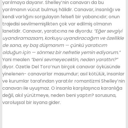
yarılmaya dayanır. Shelley’nin canavarı da bu
yarılmanın vücut bulmuş hâlidir. Canavar, insanlığı ve
kendi varlığını sorgulayan felsefi bir yabancıdır; onun
trajedisi sevilmemişlikten çok var edilmiş olmanın
lanetidir. Canavar, yaratıcına ne diyordu:
“Eğer sevgiyi
uyandıramazsam, korkuyu uyandıracağım ve özellikle
de sana, ey baş düşmanım — çünkü yaratıcım
olduğun için — sönmez bir nefretle yemin ediyorum.”
Yani mealen
“beni sevmeyecektin, neden yarattın?”
diyor. Özetle Del Toro’nun birçok canavar öyküsünde
yinelenen- canavarlar masumdur; asıl kötülük, insanlar
ve kurumlar tarafından yaratılır romantizmi Shelley’nin
canavarı ile uyuşmaz. O insanla karşılaşınca karanlığa
değil, akıl yürütmeye, neden beni yaptın? sorusuna,
varoluşsal bir isyana gider.