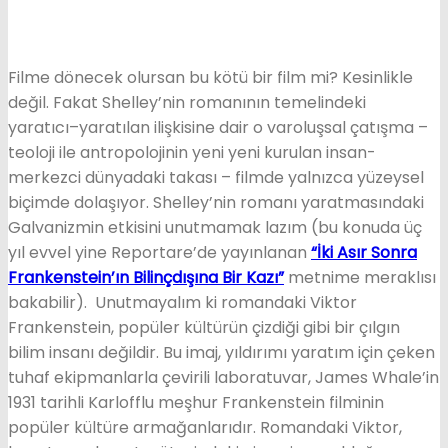
Filme dönecek olursan bu kötü bir film mi? Kesinlikle
değil. Fakat Shelley’nin romanının temelindeki
yaratıcı–yaratılan ilişkisine dair o varoluşsal çatışma –
teoloji ile antropolojinin yeni yeni kurulan insan-
merkezci dünyadaki takası – filmde yalnızca yüzeysel
biçimde dolaşıyor. Shelley’nin romanı yaratmasındaki
Galvanizmin etkisini unutmamak lazım (bu konuda üç
yıl evvel yine Reportare’de yayınlanan
“İki Asır Sonra
Frankenstein’ın Bilinçdışına Bir Kazı”
metnime meraklısı
bakabilir). Unutmayalım ki romandaki Viktor
Frankenstein, popüler kültürün çizdiği gibi bir çılgın
bilim insanı değildir. Bu imaj, yıldırımı yaratım için çeken
tuhaf ekipmanlarla çevirili laboratuvar, James Whale’in
1931 tarihli Karlofflu meşhur Frankenstein filminin
popüler kültüre armağanlarıdır. Romandaki Viktor,