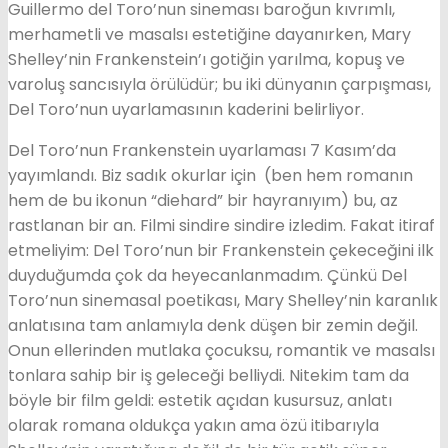
Guillermo del Toro’nun sineması baroğun kıvrımlı,
merhametli ve masalsı estetiğine dayanırken, Mary
Shelley’nin Frankenstein’ı gotiğin yarılma, kopuş ve
varoluş sancısıyla örülüdür; bu iki dünyanın çarpışması,
Del Toro’nun uyarlamasının kaderini belirliyor.
Del Toro’nun Frankenstein uyarlaması 7 Kasım’da
yayımlandı. Biz sadık okurlar için (ben hem romanın
hem de bu ikonun “diehard” bir hayranıyım) bu, az
rastlanan bir an. Filmi sindire sindire izledim. Fakat itiraf
etmeliyim: Del Toro’nun bir Frankenstein çekeceğini ilk
duyduğumda çok da heyecanlanmadım. Çünkü Del
Toro’nun sinemasal poetikası, Mary Shelley’nin karanlık
anlatısına tam anlamıyla denk düşen bir zemin değil.
Onun ellerinden mutlaka çocuksu, romantik ve masalsı
tonlara sahip bir iş geleceği belliydi. Nitekim tam da
böyle bir film geldi: estetik açıdan kusursuz, anlatı
olarak romana oldukça yakın ama özü itibarıyla