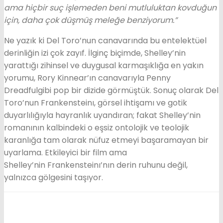
ama hiçbir suç işlemeden beni mutluluktan kovduğun
için, daha çok düşmüş meleğe benziyorum.”
Ne yazık ki Del Toro’nun canavarında bu entelektüel
derinliğin izi çok zayıf. İlginç biçimde, Shelley’nin
yarattığı zihinsel ve duygusal karmaşıklığa en yakın
yorumu, Rory Kinnear’ın canavarıyla Penny
Dreadfulgibi pop bir dizide görmüştük. Sonuç olarak Del
Toro’nun Frankensteinı, görsel ihtişamı ve gotik
duyarlılığıyla hayranlık uyandıran; fakat Shelley’nin
romanının kalbindeki o eşsiz ontolojik ve teolojik
karanlığa tam olarak nüfuz etmeyi başaramayan bir
uyarlama. Etkileyici bir film ama
Shelley’nin Frankensteinı’nın derin ruhunu değil,
yalnızca gölgesini taşıyor.