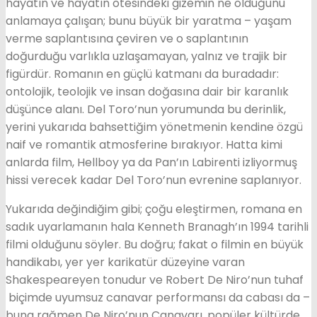
hayatın ve hayatın ötesindeki gizemin ne olduğunu
anlamaya çalışan; bunu büyük bir yaratma – yaşam
verme saplantısına çeviren ve o saplantının
doğurduğu varlıkla uzlaşamayan, yalnız ve trajik bir
figürdür. Romanın en güçlü katmanı da buradadır:
ontolojik, teolojik ve insan doğasına dair bir karanlık
düşünce alanı. Del Toro’nun yorumunda bu derinlik,
yerini yukarıda bahsettiğim yönetmenin kendine özgü
naif ve romantik atmosferine bırakıyor. Hatta kimi
anlarda film, Hellboy ya da Pan’ın Labirenti izliyormuş
hissi verecek kadar Del Toro’nun evrenine saplanıyor.
Yukarıda değindiğim gibi; çoğu eleştirmen, romana en
sadık uyarlamanın hala Kenneth Branagh’ın 1994 tarihli
filmi olduğunu söyler. Bu doğru; fakat o filmin en büyük
handikabı, yer yer karikatür düzeyine varan
Shakespeareyen tonudur ve Robert De Niro’nun tuhaf
biçimde uyumsuz canavar performansı da cabası da –
buna rağmen De Niro’nun Canavarı, popüler kültürde