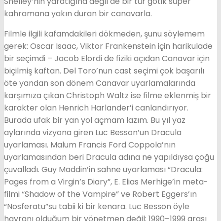
Shelley’nin yaratığına değil de bir tür gotik süper
kahramana yakın duran bir canavarla.
Filmle ilgili kafamdakileri dökmeden, şunu söylemem
gerek: Oscar Isaac, Viktor Frankenstein için harikulade
bir seçimdi – Jacob Elordi de fiziki açıdan Canavar için
biçilmiş kaftan. Del Toro’nun cast seçimi çok başarılı
öte yandan son dönem Canavar uyarlamalarında
karşımıza çıkan Christoph Waltz ise filme eklenmiş bir
karakter olan Henrich Harlander’i canlandırıyor.
Burada ufak bir yan yol açmam lazım. Bu yıl yaz
aylarında vizyona giren Luc Besson’un Dracula
uyarlaması. Malum Francis Ford Coppola’nın
uyarlamasından beri Dracula adına ne yapıldıysa çoğu
çuvalladı. Guy Maddin’in sahne uyarlaması “Dracula:
Pages from a Virgin’s Diary”, E. Elias Merhige’in meta-
filmi “Shadow of the Vampire” ve Robert Eggers’ın
“Nosferatu”su tabii ki bir kenara. Luc Besson öyle
hayranı olduğum bir yönetmen değil; 1990–1999 arası