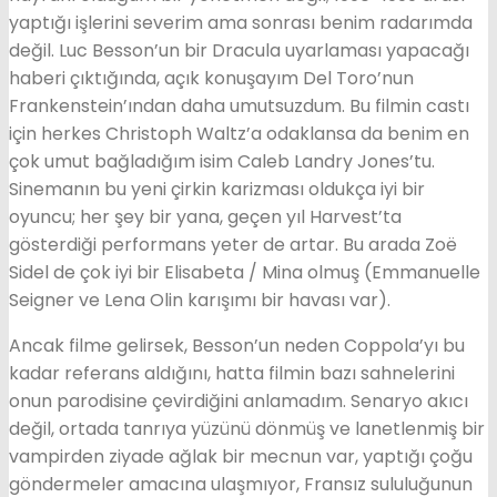
yaptığı işlerini severim ama sonrası benim radarımda
değil. Luc Besson’un bir Dracula uyarlaması yapacağı
haberi çıktığında, açık konuşayım Del Toro’nun
Frankenstein’ından daha umutsuzdum. Bu filmin castı
için herkes Christoph Waltz’a odaklansa da benim en
çok umut bağladığım isim Caleb Landry Jones’tu.
Sinemanın bu yeni çirkin karizması oldukça iyi bir
oyuncu; her şey bir yana, geçen yıl Harvest’ta
gösterdiği performans yeter de artar. Bu arada Zoë
Sidel de çok iyi bir Elisabeta / Mina olmuş (Emmanuelle
Seigner ve Lena Olin karışımı bir havası var).
Ancak filme gelirsek, Besson’un neden Coppola’yı bu
kadar referans aldığını, hatta filmin bazı sahnelerini
onun parodisine çevirdiğini anlamadım. Senaryo akıcı
değil, ortada tanrıya yüzünü dönmüş ve lanetlenmiş bir
vampirden ziyade ağlak bir mecnun var, yaptığı çoğu
göndermeler amacına ulaşmıyor, Fransız sululuğunun