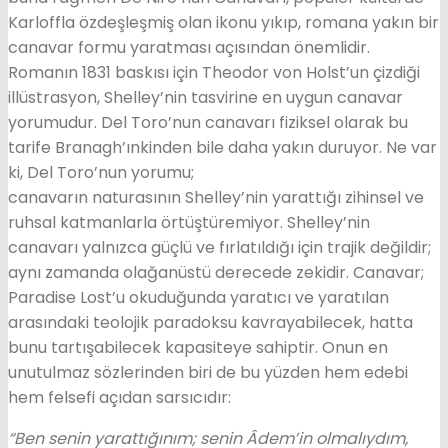
Karloffla özdeşleşmiş olan ikonu yıkıp, romana yakın bir
canavar formu yaratması açısından önemlidir.
Romanın 1831 baskısı için Theodor von Holst’un çizdiği
illüstrasyon, Shelley’nin tasvirine en uygun canavar
yorumudur. Del Toro’nun canavarı fiziksel olarak bu
tarife Branagh’ınkinden bile daha yakın duruyor. Ne var
ki, Del Toro’nun yorumu;
canavarın naturasının Shelley’nin yarattığı zihinsel ve
ruhsal katmanlarla örtüştüremiyor. Shelley’nin
canavarı yalnızca güçlü ve fırlatıldığı için trajik değildir;
aynı zamanda olağanüstü derecede zekidir. Canavar;
Paradise Lost’u okuduğunda yaratıcı ve yaratılan
arasındaki teolojik paradoksu kavrayabilecek, hatta
bunu tartışabilecek kapasiteye sahiptir. Onun en
unutulmaz sözlerinden biri de bu yüzden hem edebi
hem felsefi açıdan sarsıcıdır:
“Ben senin yarattığınım; senin Âdem’in olmalıydım,