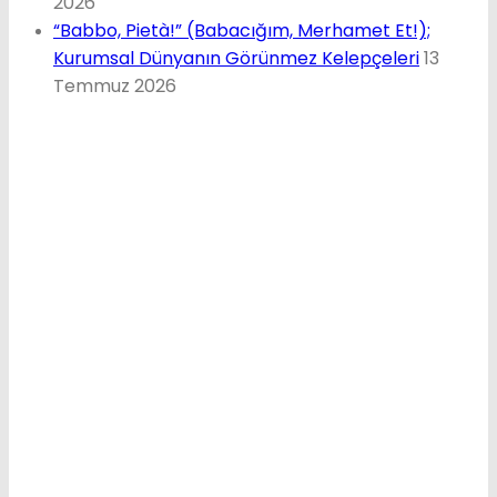
2026
“Babbo, Pietà!” (Babacığım, Merhamet Et!);
Kurumsal Dünyanın Görünmez Kelepçeleri
13
Temmuz 2026