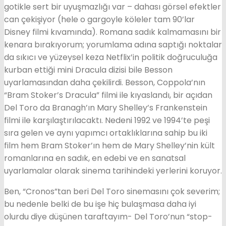
gotikle sert bir uyuşmazlığı var – dahası görsel efektler
can çekişiyor (hele o gargoyle köleler tam 90’lar
Disney filmi kıvamında). Romana sadık kalmamasını bir
kenara bırakıyorum; yorumlama adına saptığı noktalar
da sıkıcı ve yüzeysel keza Netflix’in politik doğruculuğa
kurban ettiği mini Dracula dizisi bile Besson
uyarlamasından daha çekilirdi. Besson, Coppola’nın
“Bram Stoker’s Dracula” filmi ile kıyaslandı, bir açıdan
Del Toro da Branagh’ın Mary Shelley’s Frankenstein
filmi ile karşılaştırılacaktı. Nedeni 1992 ve 1994’te peşi
sıra gelen ve aynı yapımcı ortaklıklarına sahip bu iki
film hem Bram Stoker’ın hem de Mary Shelley’nin kült
romanlarına en sadık, en edebi ve en sanatsal
uyarlamalar olarak sinema tarihindeki yerlerini koruyor.
Ben, “Cronos”tan beri Del Toro sinemasını çok severim;
bu nedenle belki de bu işe hiç bulaşmasa daha iyi
olurdu diye düşünen taraftayım- Del Toro’nun “stop-