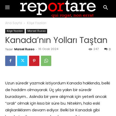
Ana Sayfa
Köşe Yazıları
Köşe Yazıları
Marsel Russo
Kanada’nın Yolları Taştan
16 Ocak 2024
247
Yazar
Marsel Russo
-
0
Uzun süredir yazmak istiyordum Kanada hakkında, belki
de haddim olmayarak. Üç yıla yakın bir süredir
buradayım… Aslında bir yere alışmak için yeterli ancak
“oralı” olmak için kısa bir süre bu. Nitekim, hala eski
alışkanlıklarım devam ediyor. Belki bir Kanadalı gibi