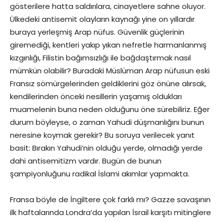
gösterilere hatta saldırılara, cinayetlere sahne oluyor.
Ülkedeki antisemit olayların kaynağı yine on yıllardır
buraya yerleşmiş Arap nüfus. Güvenlik güçlerinin
giremediği, kentleri yakıp yıkan nefretle harmanlanmış
kızgınlığı, Filistin bağımsızlığı ile bağdaştırmak nasıl
mümkün olabilir? Buradaki Müslüman Arap nüfusun eski
Fransız sömürgelerinden geldiklerini göz önüne alırsak,
kendilerinden önceki nesillerin yaşamış oldukları
muamelenin buna neden olduğunu öne sürebiliriz. Eğer
durum böyleyse, o zaman Yahudi düşmanlığını bunun
neresine koymak gerekir? Bu soruya verilecek yanıt
basit: Bırakın Yahudi’nin olduğu yerde, olmadığı yerde
dahi antisemitizm vardır. Bugün de bunun
şampiyonluğunu radikal İslami akımlar yapmakta.
Fransa böyle de İngiltere çok farklı mı? Gazze savaşının
ilk haftalarında Londra’da yapılan İsrail karşıtı mitinglere