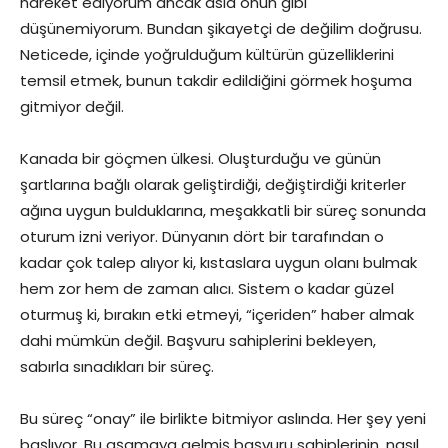
hareket ediyorum ancak asla onun gibi
düşünemiyorum. Bundan şikayetçi de değilim doğrusu.
Neticede, içinde yoğrulduğum kültürün güzelliklerini
temsil etmek, bunun takdir edildiğini görmek hoşuma
gitmiyor değil.
Kanada bir göçmen ülkesi. Oluşturduğu ve günün
şartlarına bağlı olarak geliştirdiği, değiştirdiği kriterler
ağına uygun bulduklarına, meşakkatli bir süreç sonunda
oturum izni veriyor. Dünyanın dört bir tarafından o
kadar çok talep alıyor ki, kıstaslara uygun olanı bulmak
hem zor hem de zaman alıcı. Sistem o kadar güzel
oturmuş ki, bırakın etki etmeyi, “içeriden” haber almak
dahi mümkün değil. Başvuru sahiplerini bekleyen,
sabırla sınadıkları bir süreç.
Bu süreç “onay” ile birlikte bitmiyor aslında. Her şey yeni
başlıyor. Bu aşamaya gelmiş başvuru sahiplerinin, nasıl