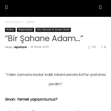
Ana Sayfa
Kültür
Kültür
Röportajlar
Ulvi Yaman & Sinan Dirlik
“Bir Şahane Adam…”
18 Aralık 2010
722
Yazar
reportare
-
0
“Yakın zamana kadar balık lokantasında köfte-patates
yerdim”
Sinan:
Yemek yapıyorsunuz?