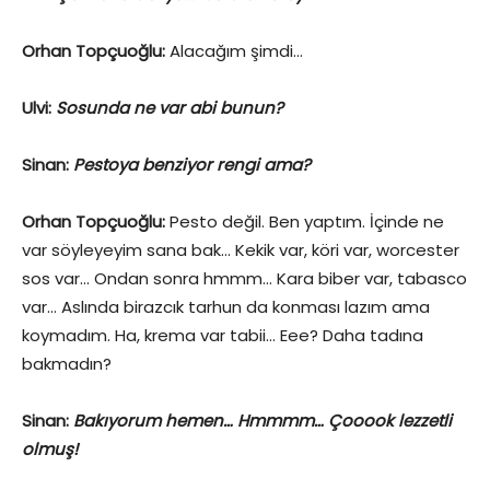
Orhan Topçuoğlu:
Alacağım şimdi…
Ulvi:
Sosunda ne var abi bunun?
Sinan:
Pestoya benziyor rengi ama?
Orhan Topçuoğlu:
Pesto değil. Ben yaptım. İçinde ne
var söyleyeyim sana bak… Kekik var, köri var, worcester
sos var… Ondan sonra hmmm… Kara biber var, tabasco
var… Aslında birazcık tarhun da konması lazım ama
koymadım. Ha, krema var tabii… Eee? Daha tadına
bakmadın?
Sinan:
Bakıyorum hemen… Hmmmm… Çooook lezzetli
olmuş!