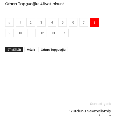
Orhan Topçuoğlu:
Afiyet olsun!
1
2
3
4
5
6
7
8
9
10
11
12
13
ETIKETLER
Müzik
Orhan Topçuoğlu
Sonraki İçerik
“Yurdunu Sevmeliymiş