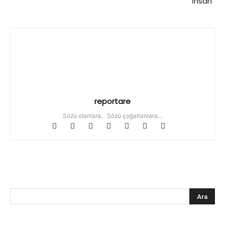
İnsan”
reportare
Sözü olanlara... Sözü çoğaltanlara...