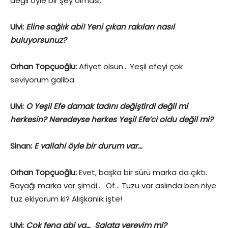
değil öyle bir şey olması.
Ulvi:
Eline sağlık abi! Yeni çıkan rakıları nasıl
buluyorsunuz?
Orhan Topçuoğlu:
Afiyet olsun… Yeşil efeyi çok
seviyorum galiba.
Ulvi:
O Yeşil Efe damak tadını değiştirdi değil mi
herkesin? Neredeyse herkes Yeşil Efe’ci oldu değil mi?
Sinan:
E vallahi öyle bir durum var…
Orhan Topçuoğlu:
Evet, başka bir sürü marka da çıktı.
Bayağı marka var şimdi… Of… Tuzu var aslında ben niye
tuz ekiyorum ki? Alışkanlık işte!
Ulvi:
Çok fena abi ya… Salata vereyim mi?