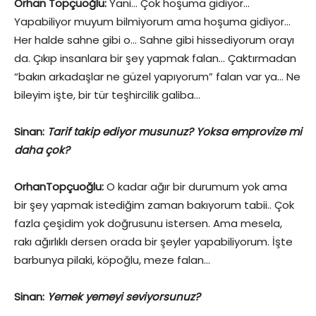
Orhan Topçuoğlu:
Yani… Çok hoşuma gidiyor…
Yapabiliyor muyum bilmiyorum ama hoşuma gidiyor…
Her halde sahne gibi o… Sahne gibi hissediyorum orayı
da. Çıkıp insanlara bir şey yapmak falan… Çaktırmadan
“bakın arkadaşlar ne güzel yapıyorum” falan var ya… Ne
bileyim işte, bir tür teşhircilik galiba…
Sinan:
Tarif takip ediyor musunuz? Yoksa emprovize mi
daha çok?
OrhanTopçuoğlu:
O kadar ağır bir durumum yok ama
bir şey yapmak istediğim zaman bakıyorum tabii.. Çok
fazla çeşidim yok doğrusunu istersen. Ama mesela,
rakı ağırlıklı dersen orada bir şeyler yapabiliyorum. İşte
barbunya pilaki, köpoğlu, meze falan…
Sinan:
Yemek yemeyi seviyorsunuz?